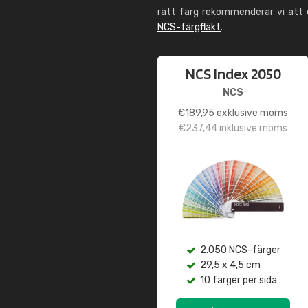
rätt färg rekommenderar vi att
NCS-färgfläkt
.
NCS Index 2050
NCS
€
189,95
exklusive moms
€
237,44
inklusive moms
2.050 NCS-färger
29,5 x 4,5 cm
10 färger per sida