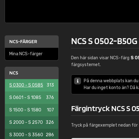
NCS S 0502-B50G
NCS-FÄRGER
Mina NCS-färger
Den här sidan visar NCS-färg
S 0
färgsystemet.
NCS
På denna webbplats kan du
S 0300 - S 0585
313
Har du inget konto än? Då 
S 0601 - S 1085
376
Färgintryck NCS S 
S 1500 - S 1580
107
S 2000 - S 2570
326
Tryck på färgexemplet nedan för 
S 3000 - S 3560
286