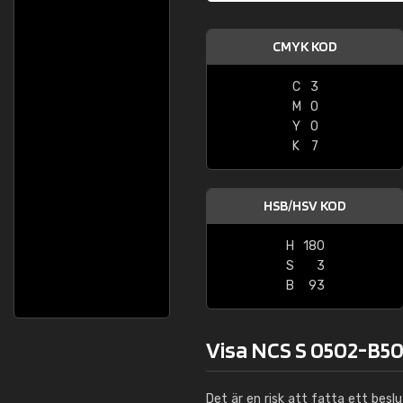
CMYK KOD
C
3
M
0
Y
0
K
7
HSB/HSV KOD
H
180
S
3
B
93
Visa NCS S 0502-B50
Det är en risk att fatta ett besl