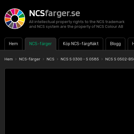
NCS
farger.se
All intellectual property rights to the NCS trademark
and NCS system are the property of NCS Colour AB
Hem
NCS-färger
Köp NCS-färgfläkt
Blogg
Hem
NCS-färger
NCS
NCS S 0300 - S 0585
NCS S 0502-B