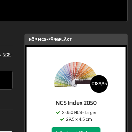
KÖP NCS-FÄRGFLÄKT
av
NCS
-
€189,95
NCS Index 2050
2.050 NCS-färger
29,5 x 4,5 cm