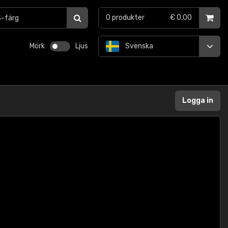
0
produkter
€ 0,00
Mörk
Ljus
Svenska
Logga in