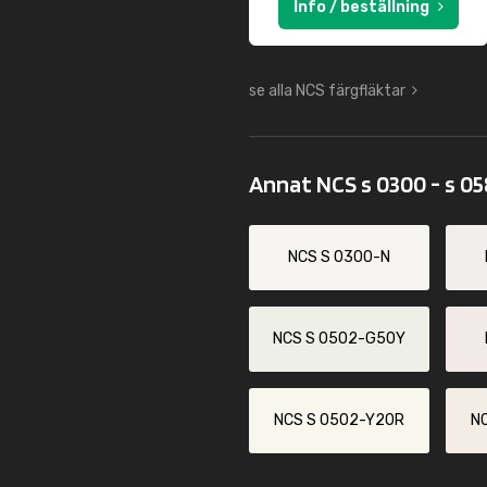
Info / beställning
se alla NCS färgfläktar
Annat NCS s 0300 - s 0
NCS S 0300-N
NCS S 0502-G50Y
NCS S 0502-Y20R
N