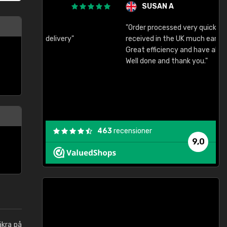
SUSAN A
"Order processed very quickly. Samples
"
"
received in the UK much earlier than expected.
Great efficiency and have already used again.
Well done and thank you."
463
recensioner
9,0
äkra på