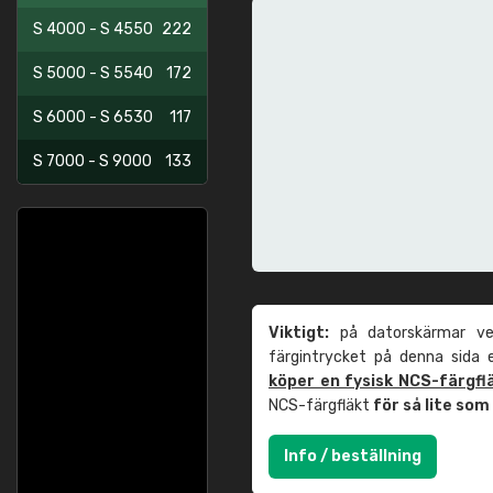
S 4000 - S 4550
222
S 5000 - S 5540
172
S 6000 - S 6530
117
S 7000 - S 9000
133
Viktigt:
på datorskärmar ver
färgintrycket på denna sida
köper en fysisk NCS-färgfl
NCS-färgfläkt
för så lite so
Info / beställning