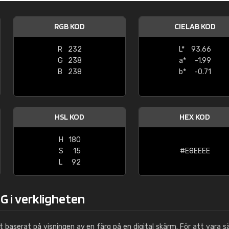
Leinster Home and
Windows
RGB KOD
CIELAB KOD
"Great product and speedy delivery
R
232
L*
93.66
G
238
a*
-1.99
B
238
b*
-0.71
HSL KOD
HEX KOD
H
180
S
15
#E8EEEE
L
92
G i verkligheten
ut baserat på visningen av en färg på en digital skärm. För att vara s