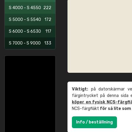
S 4000 - S 4550
222
S 5000 - S 5540
172
S 6000 - S 6530
117
S 7000 - S 9000
133
Viktigt:
på datorskärmar ver
färgintrycket på denna sida
köper en fysisk NCS-färgfl
NCS-färgfläkt
för så lite so
Info / beställning