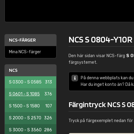
NCS S 0804-Y10R
NCS-FÄRGER
Mina NCS-färger
Den här sidan visar NCS-färg
S 
färgsystemet.
NCS
På denna webbplats kan du
S 0300 - S 0585
313
Har du inget konto än? Då 
S 0601 - S 1085
376
Färgintryck NCS S 
S 1500 - S 1580
107
S 2000 - S 2570
326
Tryck på färgexemplet nedan för 
S 3000 - S 3560
286