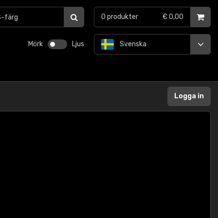
0
produkter
€ 0,00
Mörk
Ljus
Svenska
Logga in