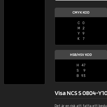
CMYK KOD
C
0
M
2
Y
9
K
7
HSB/HSV KOD
H
47
S
9
B
93
Visa NCS S 0804-Y10
Det är en risk att fatta ett besl