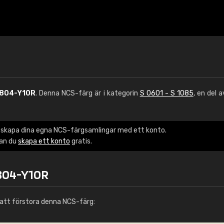
0804-Y10R
. Denna NCS-färg är i kategorin
S 0601 - S 1085
, en del 
 skapa dina egna NCS-färgsamlingar med ett konto.
kan du
skapa ett konto
gratis.
0804-Y10R
att förstora denna NCS-färg: