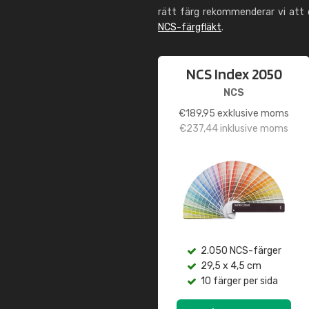
rätt färg rekommenderar vi att
NCS-färgfläkt
.
NCS Index 2050
NCS
€
189,95
exklusive moms
€
237,44
inklusive moms
2.050 NCS-färger
29,5 x 4,5 cm
10 färger per sida