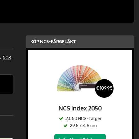
KÖP NCS-FÄRGFLÄKT
av
NCS
-
€189,95
NCS Index 2050
2.050 NCS-färger
29,5 x 4,5 cm