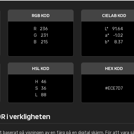
Leinster Home and
Windows
RGB KOD
CIELAB KOD
"Great product and speedy delivery
R
236
L*
91.64
G
231
a*
-1.02
B
215
b*
8.37
HSL KOD
HEX KOD
H
46
S
36
#ECE7D7
L
88
R i verkligheten
ut baserat på visningen av en färg på en digital skärm. För att vara s