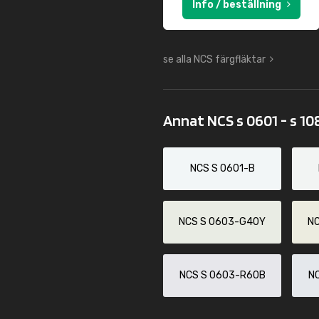
Info / beställning
se alla NCS färgfläktar
Annat NCS s 0601 - s 10
NCS S 0601-B
NCS S 0603-G40Y
N
NCS S 0603-R60B
N