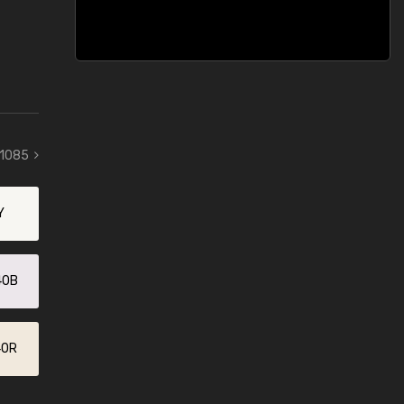
 1085
Y
40B
40R