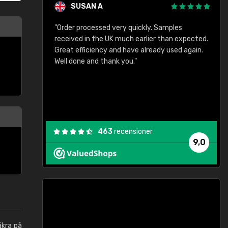
SUSAN A
"Order processed very quickly. Samples
"
"
received in the UK much earlier than expected.
Great efficiency and have already used again.
Well done and thank you."
463
recensioner
9,0
äkra på