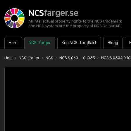
NCS
farger.se
All intellectual property rights to the NCS trademark
and NCS system are the property of NCS Colour AB
Hem
NCS-färger
Köp NCS-färgfläkt
Blogg
Hem
NCS-färger
NCS
NCS S 0601 - S 1085
NCS S 0804-Y10