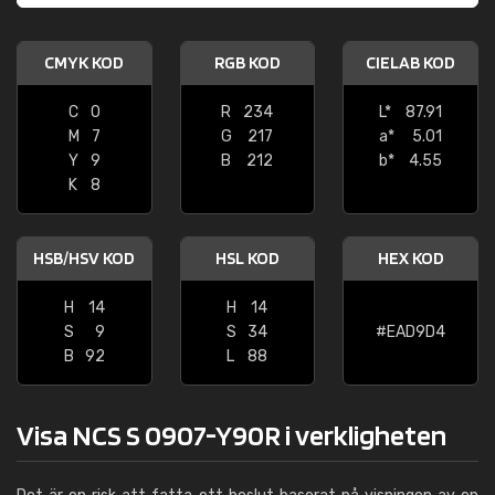
CMYK KOD
RGB KOD
CIELAB KOD
C
0
R
234
L*
87.91
M
7
G
217
a*
5.01
Y
9
B
212
b*
4.55
K
8
HSB/HSV KOD
HSL KOD
HEX KOD
H
14
H
14
S
9
S
34
#EAD9D4
B
92
L
88
Visa NCS S 0907-Y90R i verkligheten