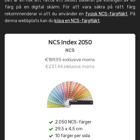
Det är en risk att fatta ett beslut baserat på visningen av en
färg på en digital skärm. För att vara säkra på rätt färg
rekommenderar vi att du använder en
fysisk NCS-färgfläkt
. På
denna webbplats kan du
köpa en NCS-färgfläkt
.
NCS Index 2050
NCS
€
189,95
exklusive moms
€
237,44
inklusive moms
2.050 NCS-färger
29,5 x 4,5 cm
10 färger per sida