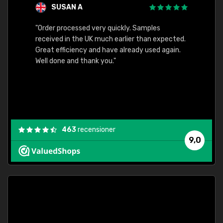
SUSAN A
"Order processed very quickly. Samples
"Sent 
received in the UK much earlier than expected.
Great efficiency and have already used again.
Well done and thank you."
463
recensioner
9,0