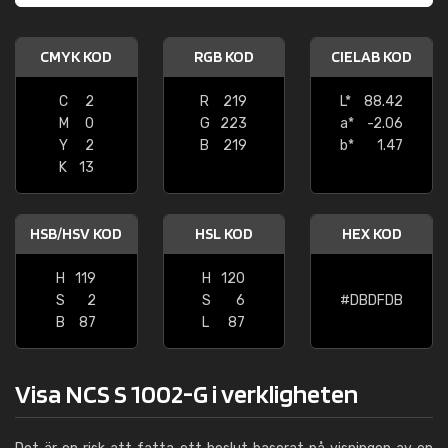
CMYK KOD
RGB KOD
CIELAB KOD
C
2
R
219
L*
88.42
M
0
G
223
a*
-2.06
Y
2
B
219
b*
1.47
K
13
HSB/HSV KOD
HSL KOD
HEX KOD
H
119
H
120
S
2
S
6
#DBDFDB
B
87
L
87
Visa NCS S 1002-G i verkligheten