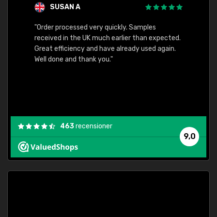
SUSAN A
"Order processed very quickly. Samples
"Sent 
received in the UK much earlier than expected.
Great efficiency and have already used again.
Well done and thank you."
463
recensioner
9,0