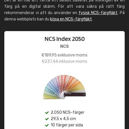
Det är en risk att fatta ett beslut baserat på visningen av en
färg på en digital skärm. För att vara säkra på rätt färg
rekommenderar vi att du använder en
fysisk NCS-färgfläkt
. På
denna webbplats kan du
köpa en NCS-färgfläkt
.
NCS Index 2050
NCS
€
189,95
exklusive moms
€
237,44
inklusive moms
2.050 NCS-färger
29,5 x 4,5 cm
10 färger per sida