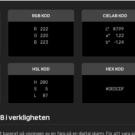
Leinster Home and
Windows
RGB KOD
CIELAB KOD
"Great product and speedy delivery
R
222
L*
87.99
G
220
a*
1.22
B
223
b*
-1.24
HSL KOD
HEX KOD
H
280
S
5
#DEDCDF
L
87
B i verkligheten
ut baserat på visningen av en färg på en digital skärm. För att vara s