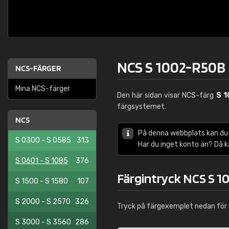
NCS S 1002-R50B
NCS-FÄRGER
Mina NCS-färger
Den här sidan visar NCS-färg
S 
färgsystemet.
NCS
På denna webbplats kan du
S 0300 - S 0585
313
Har du inget konto än? Då 
S 0601 - S 1085
376
Färgintryck NCS S 
S 1500 - S 1580
107
S 2000 - S 2570
326
Tryck på färgexemplet nedan för 
S 3000 - S 3560
286