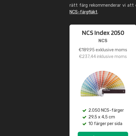
rätt färg rekommenderar vi att
NCS-färgfläkt
.
NCS Index 2050
NCS
€
189,95
exklusive moms
€
237,44
inklusive moms
2.050 NCS-färger
29,5 x 4,5 cm
10 färger per sida