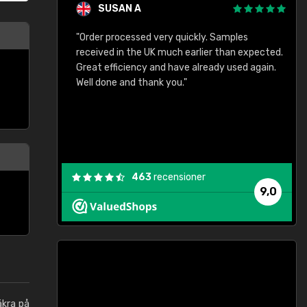
SUSAN A
"Order processed very quickly. Samples
"
"
received in the UK much earlier than expected.
Great efficiency and have already used again.
Well done and thank you."
463
recensioner
9,0
äkra på