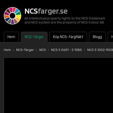
NCS
farger.se
All intellectual property rights to the NCS trademark
and NCS system are the property of NCS Colour AB
Hem
NCS-färger
Köp NCS-färgfläkt
Blogg
Hem
NCS-färger
NCS
NCS S 0601 - S 1085
NCS S 1002-R50