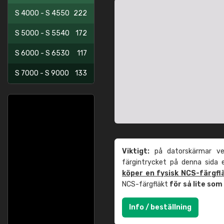
S 4000 - S 4550
222
S 5000 - S 5540
172
S 6000 - S 6530
117
S 7000 - S 9000
133
Viktigt:
på datorskärmar ver
färgintrycket på denna sida
köper en fysisk NCS-färgfl
NCS-färgfläkt
för så lite so
Info / beställning