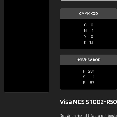
CMYK KOD
C
0
M
1
Y
0
K
13
HSB/HSV KOD
H
281
S
1
B
87
Visa NCS S 1002-R50
Det är en risk att fatta ett besl