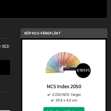
KÖP NCS-FÄRGFLÄKT
av
NCS
-
€189,95
NCS Index 2050
2.050 NCS-färger
29,5 x 4,5 cm