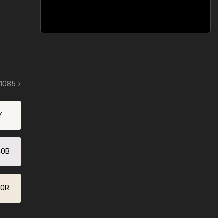
 1085
Y
40B
40R