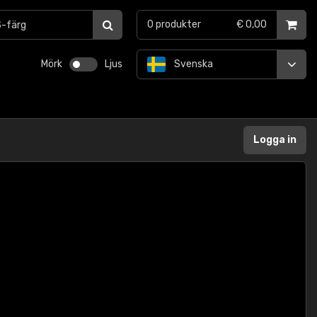
0
produkter
€ 0,00
Mörk
Ljus
Svenska
Logga in