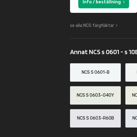
Info / beställning
se alla NCS färgfläktar
Annat NCS s 0601 - s 10
NCS S 0601-B
NCS S 0603-G40Y
N
NCS S 0603-R60B
N