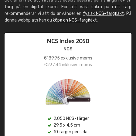
Det är en risk att fatta ett beslut baserat på visningen av en
färg på en digital skärm. För att vara säkra på rätt färg
rekommenderar vi att du använder en
fysisk NCS-färgfläkt
. På
denna webbplats kan du
köpa en NCS-färgfläkt
.
NCS Index 2050
NCS
€
189,95
exklusive moms
€
237,44
inklusive moms
2.050 NCS-färger
29,5 x 4,5 cm
10 färger per sida