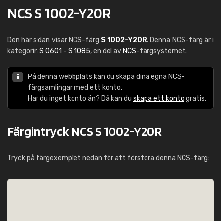
NCS S 1002-Y20R
Den här sidan visar NCS-färg
S 1002-Y20R
. Denna NCS-färg är i
kategorin
S 0601 - S 1085
, en del av
NCS
-färgsystemet.
På denna webbplats kan du skapa dina egna NCS-
färgsamlingar med ett konto.
Har du inget konto än? Då kan du
skapa ett konto
gratis.
Färgintryck NCS S 1002-Y20R
Tryck på färgexemplet nedan för att förstora denna NCS-färg: