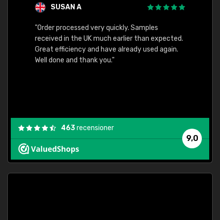
SUSAN A
"Order processed very quickly. Samples
"Sent 
received in the UK much earlier than expected.
Great efficiency and have already used again.
Well done and thank you."
463
recensioner
9,0