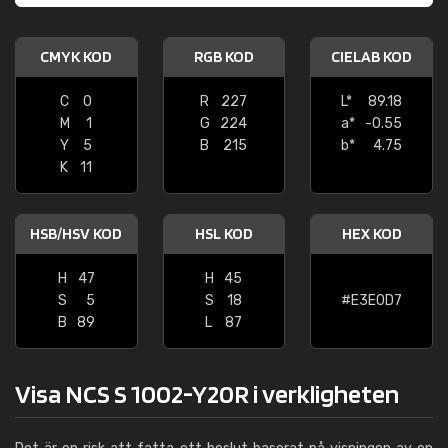
CMYK KOD
RGB KOD
CIELAB KOD
C
0
R
227
L*
89.18
M
1
G
224
a*
-0.55
Y
5
B
215
b*
4.75
K
11
HSB/HSV KOD
HSL KOD
HEX KOD
H
47
H
45
S
5
S
18
#E3E0D7
B
89
L
87
Visa NCS S 1002-Y20R i verkligheten