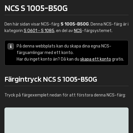
NCS S 1005-B50G
Den här sidan visar NCS-färg
S 1005-B50G
. Denna NCS-färg är i
kategorin
S 0601 - S 1085
, en del av
NCS
-färgsystemet.
På denna webbplats kan du skapa dina egna NCS-
färgsamlingar med ett konto.
Har du inget konto än? Då kan du
skapa ett konto
gratis.
Färgintryck NCS S 1005-B50G
Tryck på färgexemplet nedan för att förstora denna NCS-färg: