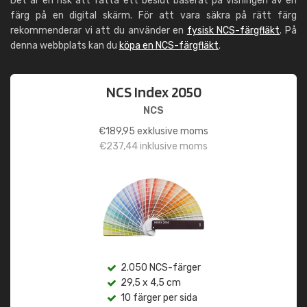
Det är en risk att fatta ett beslut baserat på visningen av en
färg på en digital skärm. För att vara säkra på rätt färg
rekommenderar vi att du använder en
fysisk NCS-färgfläkt
. På
denna webbplats kan du
köpa en NCS-färgfläkt
.
NCS Index 2050
NCS
€
189,95
exklusive moms
€
237,44
inklusive moms
2.050 NCS-färger
29,5 x 4,5 cm
10 färger per sida