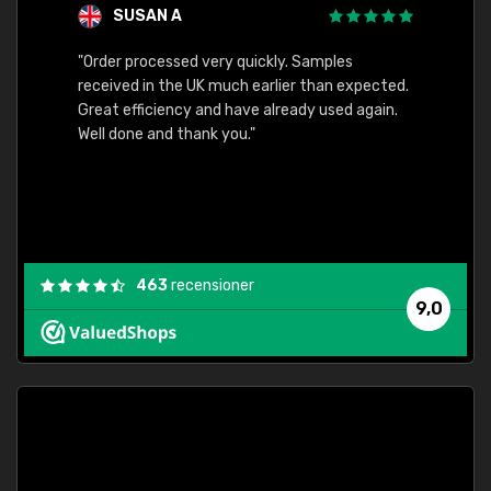
SUSAN A
"Order processed very quickly. Samples
"Sent 
received in the UK much earlier than expected.
Great efficiency and have already used again.
Well done and thank you."
463
recensioner
9,0