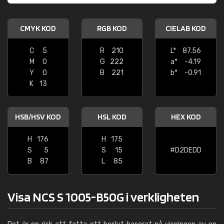
CMYK KOD
RGB KOD
CIELAB KOD
C
5
R
210
L*
87.56
M
0
G
222
a*
-4.19
Y
0
B
221
b*
-0.91
K
13
HSB/HSV KOD
HSL KOD
HEX KOD
H
176
H
175
S
5
S
15
#D2DEDD
B
87
L
85
Visa NCS S 1005-B50G i verkligheten