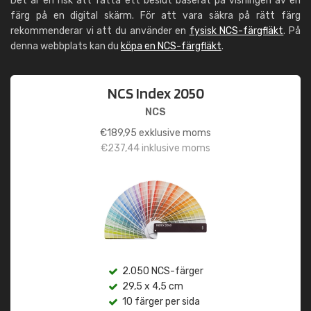
Det är en risk att fatta ett beslut baserat på visningen av en
färg på en digital skärm. För att vara säkra på rätt färg
rekommenderar vi att du använder en
fysisk NCS-färgfläkt
. På
denna webbplats kan du
köpa en NCS-färgfläkt
.
NCS Index 2050
NCS
€
189,95
exklusive moms
€
237,44
inklusive moms
2.050 NCS-färger
29,5 x 4,5 cm
10 färger per sida