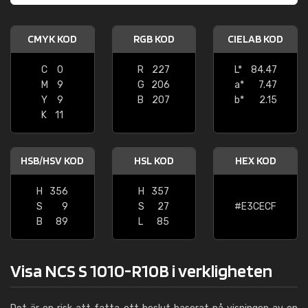
CMYK KOD
RGB KOD
CIELAB KOD
C
0
R
227
L*
84.47
M
9
G
206
a*
7.47
Y
9
B
207
b*
2.15
K
11
HSB/HSV KOD
HSL KOD
HEX KOD
H
356
H
357
S
9
S
27
#E3CECF
B
89
L
85
Visa NCS S 1010-R10B i verkligheten