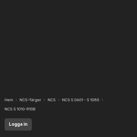
Hem
NCS-färger
NCS
NCS S 0601 - S 1085
NCS S 1010-R10B
Logga in