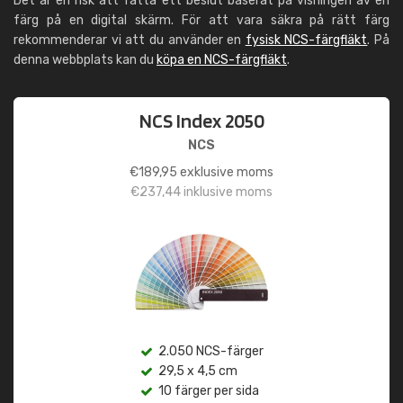
Det är en risk att fatta ett beslut baserat på visningen av en
färg på en digital skärm. För att vara säkra på rätt färg
rekommenderar vi att du använder en
fysisk NCS-färgfläkt
. På
denna webbplats kan du
köpa en NCS-färgfläkt
.
NCS Index 2050
NCS
€
189,95
exklusive moms
€
237,44
inklusive moms
2.050 NCS-färger
29,5 x 4,5 cm
10 färger per sida