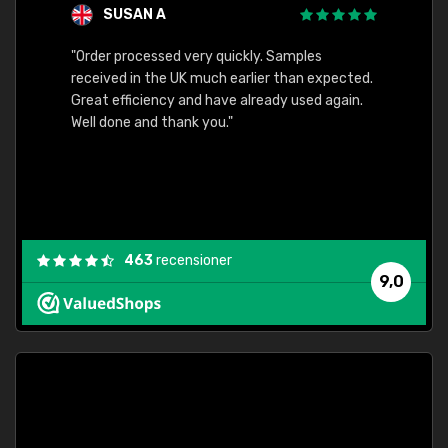
SUSAN A
"Order processed very quickly. Samples
"Sent 
received in the UK much earlier than expected.
Great efficiency and have already used again.
Well done and thank you."
463
recensioner
9,0