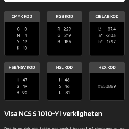
CMYK KOD
RGB KOD
CIELAB KOD
C
0
R
229
L*
87.4
M
4
G
219
a*
-2.03
Y
19
B
185
b*
17.97
K
10
HSB/HSV KOD
HSL KOD
HEX KOD
H
47
H
46
S
19
S
46
#E5DBB9
B
90
L
81
Visa NCS S 1010-Y i verkligheten