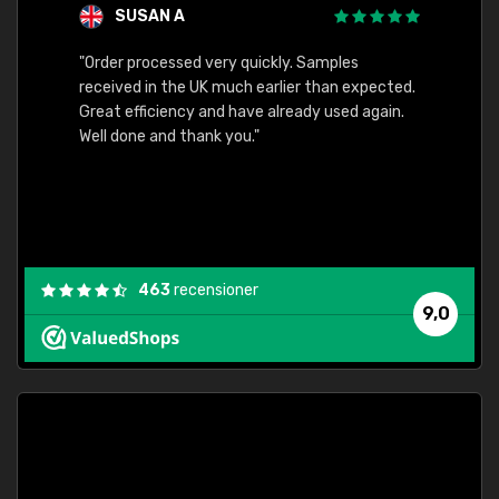
SUSAN A
"Order processed very quickly. Samples
"Sent 
received in the UK much earlier than expected.
Great efficiency and have already used again.
Well done and thank you."
463
recensioner
9,0