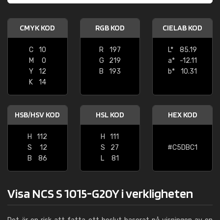
CMYK KOD
RGB KOD
CIELAB KOD
C
10
R
197
L*
85.19
M
0
G
219
a*
-12.11
Y
12
B
193
b*
10.31
K
14
HSB/HSV KOD
HSL KOD
HEX KOD
H
112
H
111
S
12
S
27
#C5DBC1
B
86
L
81
Visa NCS S 1015-G20Y i verkligheten