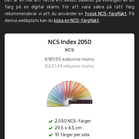
Det är en risk att fatta ett beslut baserat på visningen av en
färg på en digital skärm. För att vara säkra på rätt färg
rekommenderar vi att du använder en
fysisk NCS-färgfläkt
. På
denna webbplats kan du
köpa en NCS-färgfläkt
.
NCS Index 2050
NCS
€
189,95
exklusive moms
€
237,44
inklusive moms
2.050 NCS-färger
29,5 x 4,5 cm
10 färger per sida