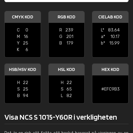
CMYK KOD
RGB KOD
CIELAB KOD
C
0
R
239
L*
83.64
M
16
G
201
a*
10.17
Y
25
B
179
b*
15.99
K
6
HSB/HSV KOD
HSL KOD
HEX KOD
H
22
H
22
S
25
S
65
#EFC9B3
B
94
L
82
Visa NCS S 1015-Y60R i verkligheten