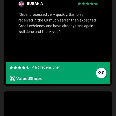
SUSAN A
"Order processed very quickly. Samples
"Sent 
received in the UK much earlier than expected.
Great efficiency and have already used again.
Well done and thank you."
463
recensioner
9,0