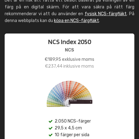
Det är en risk att fatta ett beslut baserat på visningen av en
färg på en digital skärm. För att vara säkra på rätt färg
rekommenderar vi att du använder en
fysisk NCS-färgfläkt
. På
denna webbplats kan du
köpa en NCS-färgfläkt
.
NCS Index 2050
NCS
€
189,95
exklusive moms
€
237,44
inklusive moms
2.050 NCS-färger
29,5 x 4,5 cm
10 färger per sida