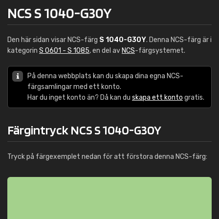
NCS S 1040-G30Y
Den här sidan visar NCS-färg
S 1040-G30Y
. Denna NCS-färg är i
kategorin
S 0601 - S 1085
, en del av
NCS
-färgsystemet.
På denna webbplats kan du skapa dina egna NCS-
färgsamlingar med ett konto.
Har du inget konto än? Då kan du
skapa ett konto
gratis.
Färgintryck NCS S 1040-G30Y
Tryck på färgexemplet nedan för att förstora denna NCS-färg: