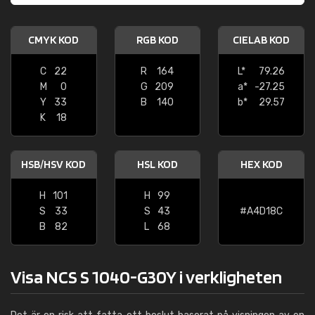
CMYK KOD
RGB KOD
CIELAB KOD
C
22
R
164
L*
79.26
M
0
G
209
a*
-27.25
Y
33
B
140
b*
29.57
K
18
HSB/HSV KOD
HSL KOD
HEX KOD
H
101
H
99
S
33
S
43
#A4D18C
B
82
L
68
Visa NCS S 1040-G30Y i verkligheten