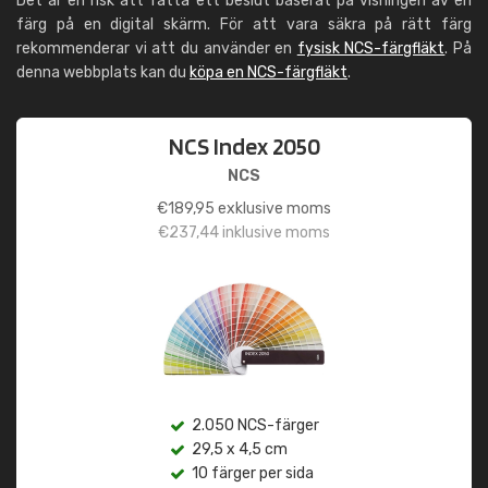
Det är en risk att fatta ett beslut baserat på visningen av en
färg på en digital skärm. För att vara säkra på rätt färg
rekommenderar vi att du använder en
fysisk NCS-färgfläkt
. På
denna webbplats kan du
köpa en NCS-färgfläkt
.
NCS Index 2050
NCS
€
189,95
exklusive moms
€
237,44
inklusive moms
2.050 NCS-färger
29,5 x 4,5 cm
10 färger per sida