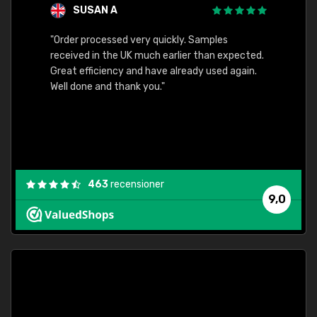
SUSAN A
"Order processed very quickly. Samples
"Sent 
received in the UK much earlier than expected.
Great efficiency and have already used again.
Well done and thank you."
463
recensioner
9,0