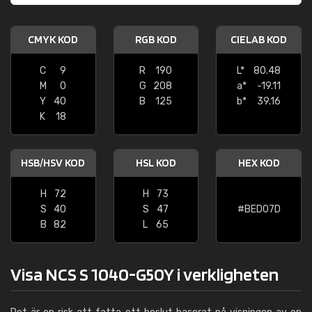
CMYK KOD
RGB KOD
CIELAB KOD
C
9
R
190
L*
80.48
M
0
G
208
a*
-19.11
Y
40
B
125
b*
39.16
K
18
HSB/HSV KOD
HSL KOD
HEX KOD
H
72
H
73
S
40
S
47
#BED07D
B
82
L
65
Visa NCS S 1040-G50Y i verkligheten