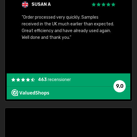
SUSAN A
"Order processed very quickly. Samples
"Sent 
received in the UK much earlier than expected.
Great efficiency and have already used again.
Well done and thank you."
463
recensioner
9,0