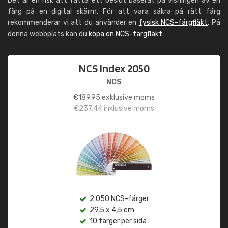
Det är en risk att fatta ett beslut baserat på visningen av en
färg på en digital skärm. För att vara säkra på rätt färg
rekommenderar vi att du använder en
fysisk NCS-färgfläkt
. På
denna webbplats kan du
köpa en NCS-färgfläkt
.
NCS Index 2050
NCS
€
189,95
exklusive moms
€
237,44
inklusive moms
2.050 NCS-färger
29,5 x 4,5 cm
10 färger per sida