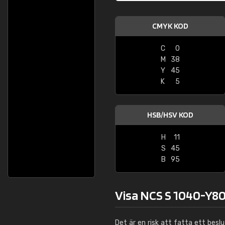
CMYK KOD
C
0
M
38
Y
45
K
5
HSB/HSV KOD
H
11
S
45
B
95
Visa NCS S 1040-Y80
Det är en risk att fatta ett besl