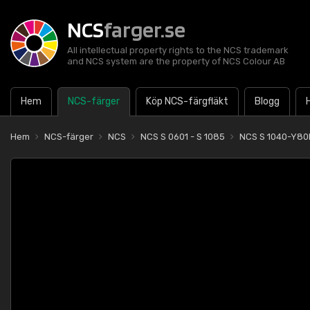
NCS
farger.se
All intellectual property rights to the NCS trademark
and NCS system are the property of NCS Colour AB
Hem
NCS-färger
Köp NCS-färgfläkt
Blogg
Hem
NCS-färger
NCS
NCS S 0601 - S 1085
NCS S 1040-Y80