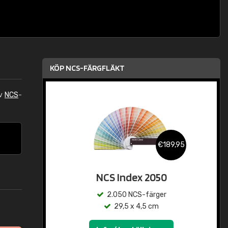
KÖP NCS-FÄRGFLÄKT
av
NCS
-
€189,95
NCS Index 2050
2.050 NCS-färger
29,5 x 4,5 cm