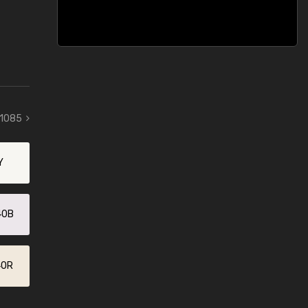
 1085
Y
40B
40R