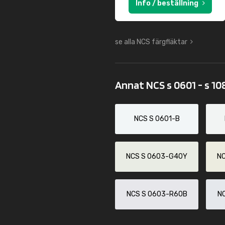
Info / beställning
se alla NCS färgfläktar
Annat NCS s 0601 - s 10
NCS S 0601-B
NCS S 0603-G40Y
N
NCS S 0603-R60B
N