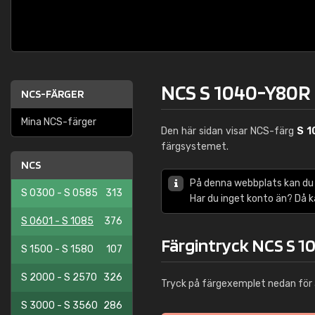
NCS S 1040-Y80R
NCS-FÄRGER
Mina NCS-färger
Den här sidan visar NCS-färg
S 
färgsystemet.
NCS
På denna webbplats kan du
S 0300 - S 0585
313
Har du inget konto än? Då 
S 0601 - S 1085
376
Färgintryck NCS S 
S 1500 - S 1580
107
S 2000 - S 2570
326
Tryck på färgexemplet nedan för 
S 3000 - S 3560
286