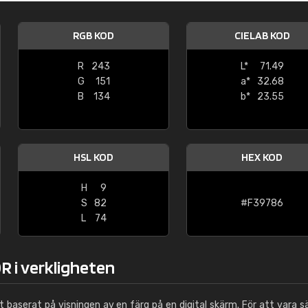
Leinster Home and
Windows
RGB KOD
CIELAB KOD
"Great product and speedy delivery
R
243
L*
71.49
G
151
a*
32.68
B
134
b*
23.55
HSL KOD
HEX KOD
H
9
S
82
#F39786
L
74
R i verkligheten
ut baserat på visningen av en färg på en digital skärm. För att vara s