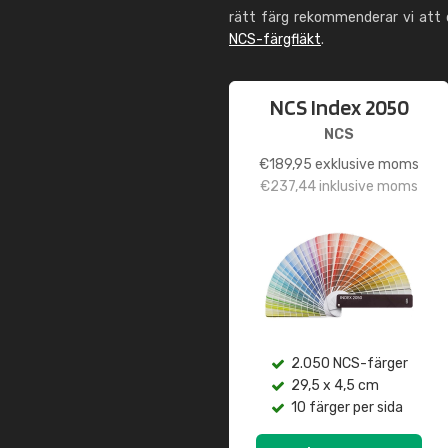
rätt färg rekommenderar vi att
NCS-färgfläkt
.
NCS Index 2050
NCS
€
189,95
exklusive moms
€
237,44
inklusive moms
2.050 NCS-färger
29,5 x 4,5 cm
10 färger per sida