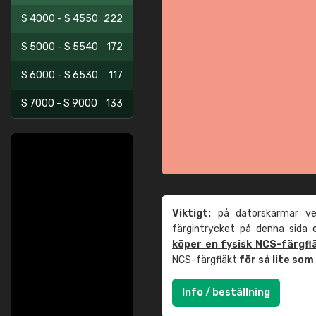
S 4000 - S 4550
222
S 5000 - S 5540
172
S 6000 - S 6530
117
S 7000 - S 9000
133
Viktigt:
på datorskärmar ver
färgintrycket på denna sida
köper en fysisk NCS-färgfl
NCS-färgfläkt
för så lite so
Info / beställning