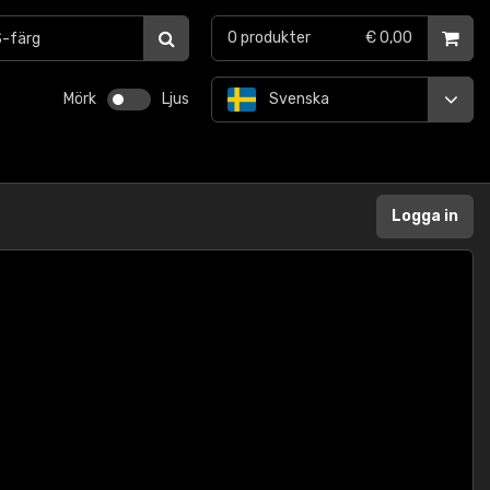
0
produkter
€ 0,00
Mörk
Ljus
Svenska
Logga in