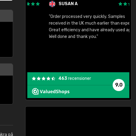
SUSAN A
"Order processed very quickly. Samples
"
"
received in the UK much earlier than expected.
Great efficiency and have already used again.
Well done and thank you."
463
recensioner
9,0
äkra på