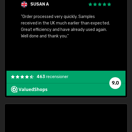
SUSAN A
"Order processed very quickly. Samples
"Sent 
received in the UK much earlier than expected.
Great efficiency and have already used again.
Well done and thank you."
463
recensioner
9,0