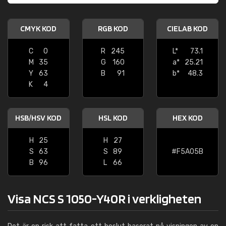
CMYK KOD
RGB KOD
CIELAB KOD
C
0
R
245
L*
73.1
M
35
G
160
a*
25.21
Y
63
B
91
b*
48.3
K
4
HSB/HSV KOD
HSL KOD
HEX KOD
H
25
H
27
S
63
S
89
#F5A05B
B
96
L
66
Visa NCS S 1050-Y40R i verkligheten