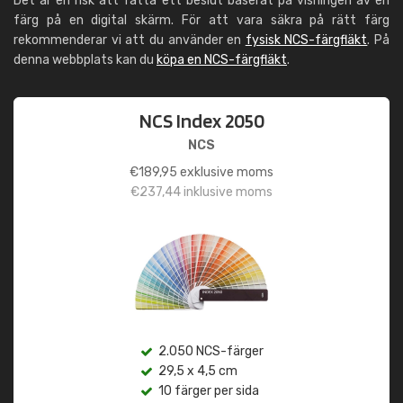
Det är en risk att fatta ett beslut baserat på visningen av en
färg på en digital skärm. För att vara säkra på rätt färg
rekommenderar vi att du använder en
fysisk NCS-färgfläkt
. På
denna webbplats kan du
köpa en NCS-färgfläkt
.
NCS Index 2050
NCS
€
189,95
exklusive moms
€
237,44
inklusive moms
2.050 NCS-färger
29,5 x 4,5 cm
10 färger per sida