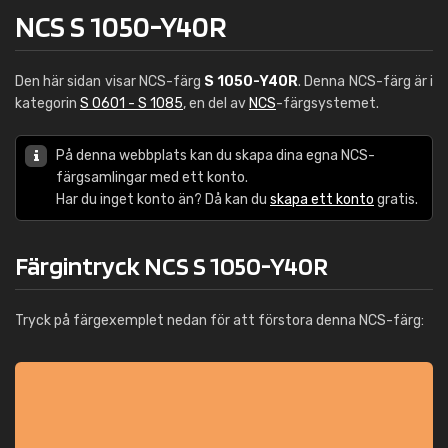
NCS S 1050-Y40R
Den här sidan visar NCS-färg
S 1050-Y40R
. Denna NCS-färg är i
kategorin
S 0601 - S 1085
, en del av
NCS
-färgsystemet.
På denna webbplats kan du skapa dina egna NCS-
färgsamlingar med ett konto.
Har du inget konto än? Då kan du
skapa ett konto
gratis.
Färgintryck NCS S 1050-Y40R
Tryck på färgexemplet nedan för att förstora denna NCS-färg: