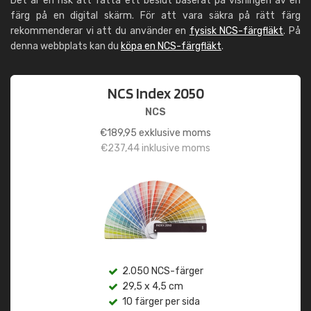
Det är en risk att fatta ett beslut baserat på visningen av en
färg på en digital skärm. För att vara säkra på rätt färg
rekommenderar vi att du använder en
fysisk NCS-färgfläkt
. På
denna webbplats kan du
köpa en NCS-färgfläkt
.
NCS Index 2050
NCS
€
189,95
exklusive moms
€
237,44
inklusive moms
2.050 NCS-färger
29,5 x 4,5 cm
10 färger per sida