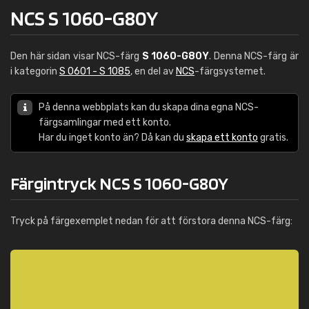
NCS S 1060-G80Y
Den här sidan visar NCS-färg
S 1060-G80Y
. Denna NCS-färg är
i kategorin
S 0601 - S 1085
, en del av
NCS
-färgsystemet.
På denna webbplats kan du skapa dina egna NCS-
färgsamlingar med ett konto.
Har du inget konto än? Då kan du
skapa ett konto
gratis.
Färgintryck NCS S 1060-G80Y
Tryck på färgexemplet nedan för att förstora denna NCS-färg: