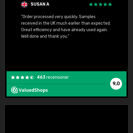
SUSAN A
"Order processed very quickly. Samples
"Sent 
received in the UK much earlier than expected.
Great efficiency and have already used again.
Well done and thank you."
463
recensioner
9,0