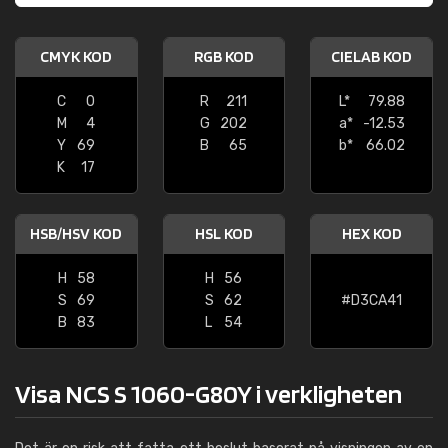
CMYK KOD
RGB KOD
CIELAB KOD
C
0
R
211
L*
79.88
M
4
G
202
a*
-12.53
Y
69
B
65
b*
66.02
K
17
HSB/HSV KOD
HSL KOD
HEX KOD
H
58
H
56
S
69
S
62
#D3CA41
B
83
L
54
Visa NCS S 1060-G80Y i verkligheten