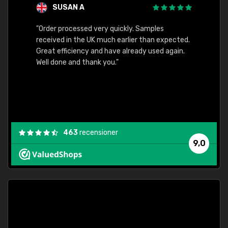
SUSAN A
"Order processed very quickly. Samples
"Sent 
received in the UK much earlier than expected.
Great efficiency and have already used again.
Well done and thank you."
463
recensioner
9,0