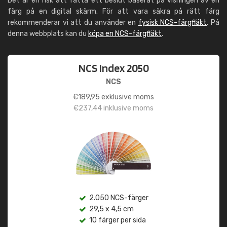
Det är en risk att fatta ett beslut baserat på visningen av en
färg på en digital skärm. För att vara säkra på rätt färg
rekommenderar vi att du använder en
fysisk NCS-färgfläkt
. På
denna webbplats kan du
köpa en NCS-färgfläkt
.
NCS Index 2050
NCS
€
189,95
exklusive moms
€
237,44
inklusive moms
2.050 NCS-färger
29,5 x 4,5 cm
10 färger per sida