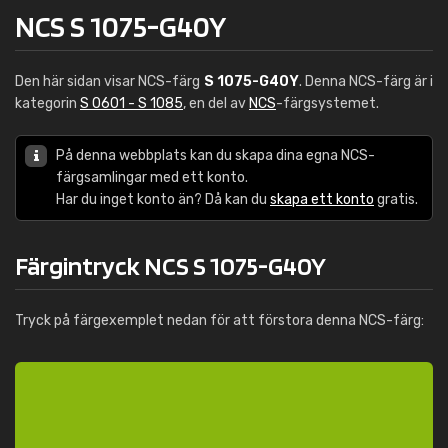
NCS S 1075-G40Y
Den här sidan visar NCS-färg
S 1075-G40Y
. Denna NCS-färg är i
kategorin
S 0601 - S 1085
, en del av
NCS
-färgsystemet.
På denna webbplats kan du skapa dina egna NCS-
färgsamlingar med ett konto.
Har du inget konto än? Då kan du
skapa ett konto
gratis.
Färgintryck NCS S 1075-G40Y
Tryck på färgexemplet nedan för att förstora denna NCS-färg: