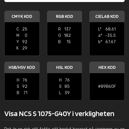
CMYK KOD
RGB KOD
CIELAB KOD
C
25
R
137
L*
68.61
M
0
G
182
a*
-35.5
Y
92
B
15
b*
67.67
K
29
HSB/HSV KOD
HSL KOD
HEX KOD
H
76
H
76
S
92
S
85
#89B60F
B
71
L
39
Visa NCS S 1075-G40Y i verkligheten