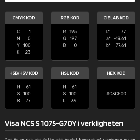
CMYK KOD
RGB KOD
CIELAB KOD
C
1
R
195
L*
77
M
0
G
197
a*
-18.61
Y
100
B
0
b*
77.61
K
23
HSB/HSV KOD
HSL KOD
HEX KOD
H
61
H
61
S
100
S
100
#C3C500
B
77
L
39
Visa NCS S 1075-G70Y i verkligheten