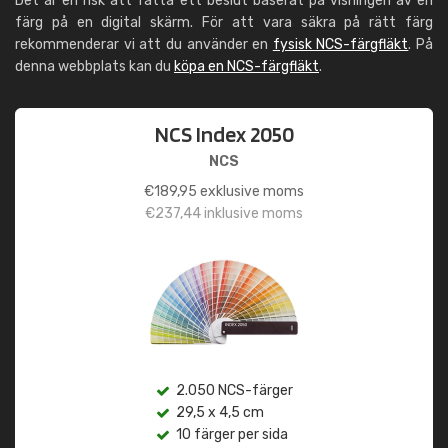
Det är en risk att fatta ett beslut baserat på visningen av en
färg på en digital skärm. För att vara säkra på rätt färg
rekommenderar vi att du använder en
fysisk NCS-färgfläkt
. På
denna webbplats kan du
köpa en NCS-färgfläkt
.
NCS Index 2050
NCS
€
189,95
exklusive moms
€
237,44
inklusive moms
2.050 NCS-färger
29,5 x 4,5 cm
10 färger per sida