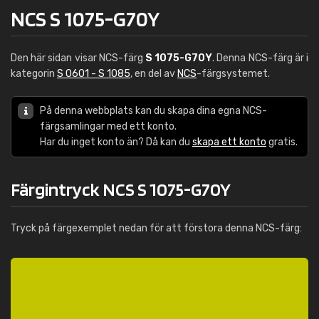
NCS S 1075-G70Y
Den här sidan visar NCS-färg
S 1075-G70Y
. Denna NCS-färg är i
kategorin
S 0601 - S 1085
, en del av
NCS
-färgsystemet.
På denna webbplats kan du skapa dina egna NCS-
färgsamlingar med ett konto.
Har du inget konto än? Då kan du
skapa ett konto
gratis.
Färgintryck NCS S 1075-G70Y
Tryck på färgexemplet nedan för att förstora denna NCS-färg: