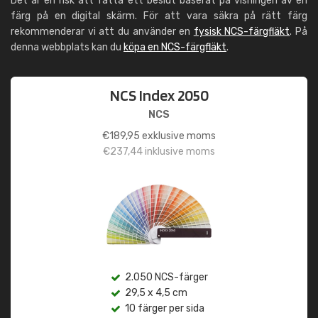
Det är en risk att fatta ett beslut baserat på visningen av en
färg på en digital skärm. För att vara säkra på rätt färg
rekommenderar vi att du använder en
fysisk NCS-färgfläkt
. På
denna webbplats kan du
köpa en NCS-färgfläkt
.
NCS Index 2050
NCS
€
189,95
exklusive moms
€
237,44
inklusive moms
2.050 NCS-färger
29,5 x 4,5 cm
10 färger per sida