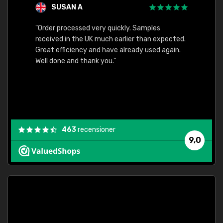
SUSAN A
"Order processed very quickly. Samples
"Sent 
received in the UK much earlier than expected.
Great efficiency and have already used again.
Well done and thank you."
463
recensioner
9,0