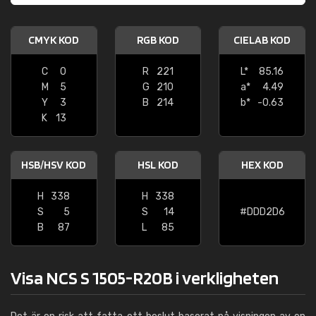
CMYK KOD
RGB KOD
CIELAB KOD
C
0
R
221
L*
85.16
M
5
G
210
a*
4.49
Y
3
B
214
b*
-0.63
K
13
HSB/HSV KOD
HSL KOD
HEX KOD
H
338
H
338
S
5
S
14
#DDD2D6
B
87
L
85
Visa NCS S 1505-R20B i verkligheten