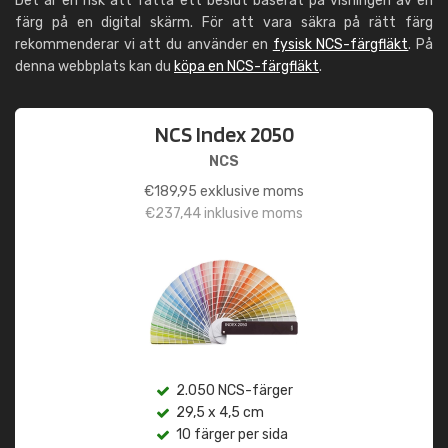
Det är en risk att fatta ett beslut baserat på visningen av en
färg på en digital skärm. För att vara säkra på rätt färg
rekommenderar vi att du använder en
fysisk NCS-färgfläkt
. På
denna webbplats kan du
köpa en NCS-färgfläkt
.
NCS Index 2050
NCS
€
189,95
exklusive moms
€
237,44
inklusive moms
2.050 NCS-färger
29,5 x 4,5 cm
10 färger per sida