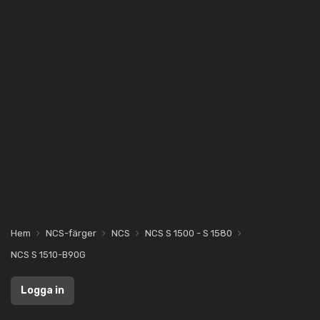
Hem
NCS-färger
NCS
NCS S 1500 - S 1580
NCS S 1510-B90G
Logga in