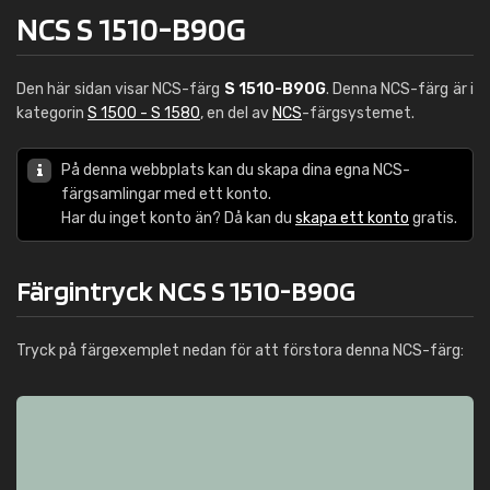
NCS S 1510-B90G
Den här sidan visar NCS-färg
S 1510-B90G
. Denna NCS-färg är i
kategorin
S 1500 - S 1580
, en del av
NCS
-färgsystemet.
På denna webbplats kan du skapa dina egna NCS-
färgsamlingar med ett konto.
Har du inget konto än? Då kan du
skapa ett konto
gratis.
Färgintryck NCS S 1510-B90G
Tryck på färgexemplet nedan för att förstora denna NCS-färg: