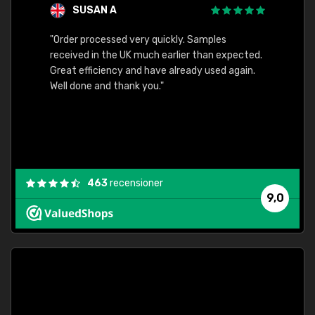
SUSAN A
"Order processed very quickly. Samples
"Sent 
received in the UK much earlier than expected.
Great efficiency and have already used again.
Well done and thank you."
463
recensioner
9,0