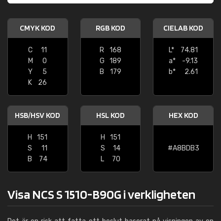
CMYK KOD
RGB KOD
CIELAB KOD
C
11
R
168
L*
74.81
M
0
G
189
a*
-9.13
Y
5
B
179
b*
2.61
K
26
HSB/HSV KOD
HSL KOD
HEX KOD
H
151
H
151
S
11
S
14
#A8BDB3
B
74
L
70
Visa NCS S 1510-B90G i verkligheten