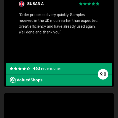
SUSAN A
"Order processed very quickly. Samples
"Sent 
received in the UK much earlier than expected.
Great efficiency and have already used again.
Well done and thank you."
463
recensioner
9,0