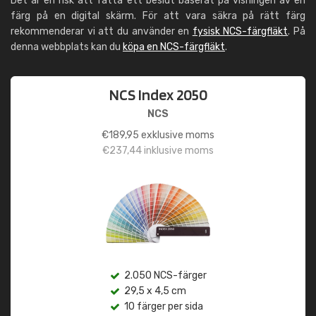
Det är en risk att fatta ett beslut baserat på visningen av en
färg på en digital skärm. För att vara säkra på rätt färg
rekommenderar vi att du använder en
fysisk NCS-färgfläkt
. På
denna webbplats kan du
köpa en NCS-färgfläkt
.
NCS Index 2050
NCS
€
189,95
exklusive moms
€
237,44
inklusive moms
2.050 NCS-färger
29,5 x 4,5 cm
10 färger per sida