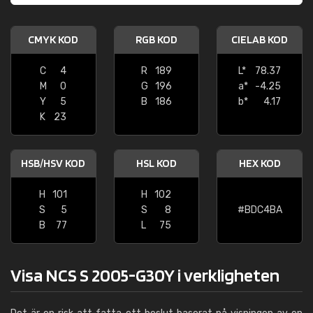
CMYK KOD
RGB KOD
CIELAB KOD
C
4
R
189
L*
78.37
M
0
G
196
a*
-4.25
Y
5
B
186
b*
4.17
K
23
HSB/HSV KOD
HSL KOD
HEX KOD
H
101
H
102
S
5
S
8
#BDC4BA
B
77
L
75
Visa NCS S 2005-G30Y i verkligheten