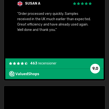
SUSAN A
"Order processed very quickly. Samples
"Sent 
received in the UK much earlier than expected.
Great efficiency and have already used again.
Well done and thank you."
463
recensioner
9,0