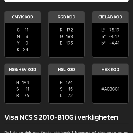
CMYK KOD
RGB KOD
CIELAB KOD
C
11
R
172
L*
75.19
M
3
G
188
a*
-4.47
Y
0
B
193
b*
-4.41
K
24
HSB/HSV KOD
HSL KOD
HEX KOD
H
194
H
194
S
11
S
15
#ACBCC1
B
76
L
72
Visa NCS S 2010-B10G i verkligheten