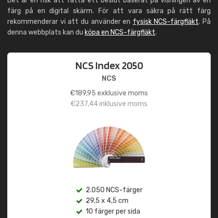
Det är en risk att fatta ett beslut baserat på visningen av en
färg på en digital skärm. För att vara säkra på rätt färg
rekommenderar vi att du använder en
fysisk NCS-färgfläkt
. På
denna webbplats kan du
köpa en NCS-färgfläkt
.
NCS Index 2050
NCS
€
189,95
exklusive moms
€
237,44
inklusive moms
2.050 NCS-färger
29,5 x 4,5 cm
10 färger per sida