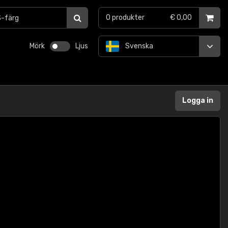
0
produkter
€ 0,00
Mörk
Ljus
Svenska
Logga in