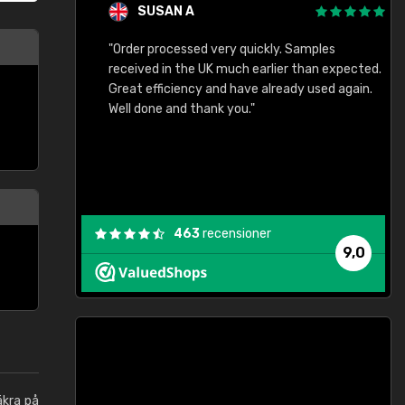
SUSAN A
"Order processed very quickly. Samples
"
"
received in the UK much earlier than expected.
Great efficiency and have already used again.
Well done and thank you."
463
recensioner
9,0
äkra på