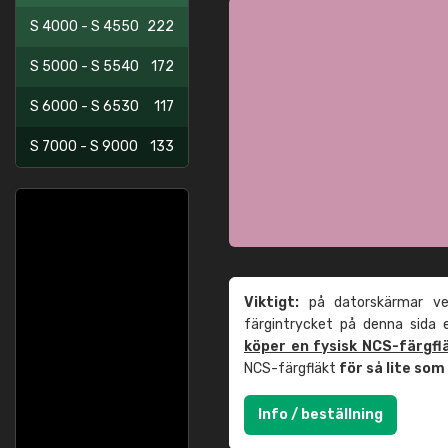
S 4000 - S 4550
222
S 5000 - S 5540
172
S 6000 - S 6530
117
S 7000 - S 9000
133
Viktigt:
på datorskärmar ver
färgintrycket på denna sida
köper en fysisk NCS-färgfl
NCS-färgfläkt
för så lite so
Info / beställning