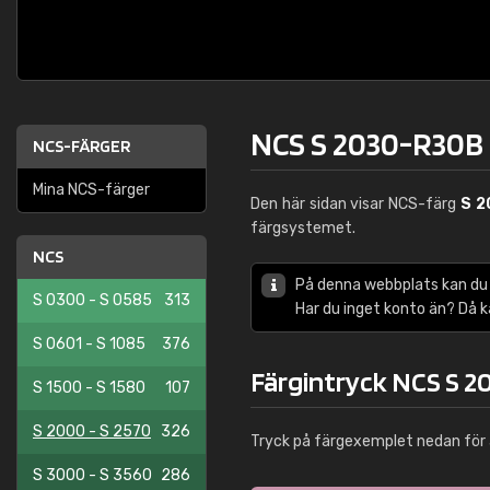
NCS S 2030-R30B
NCS-FÄRGER
Mina NCS-färger
Den här sidan visar NCS-färg
S 2
färgsystemet.
NCS
På denna webbplats kan du
S 0300 - S 0585
313
Har du inget konto än? Då 
S 0601 - S 1085
376
Färgintryck NCS S 
S 1500 - S 1580
107
S 2000 - S 2570
326
Tryck på färgexemplet nedan för 
S 3000 - S 3560
286