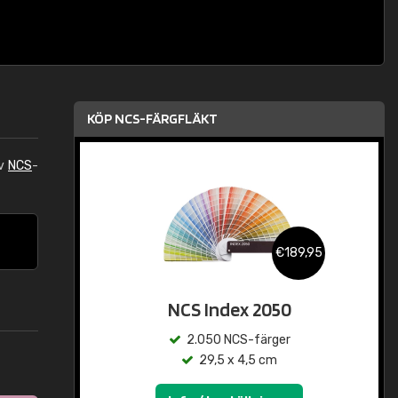
KÖP NCS-FÄRGFLÄKT
av
NCS
-
€189,95
NCS Index 2050
2.050 NCS-färger
29,5 x 4,5 cm