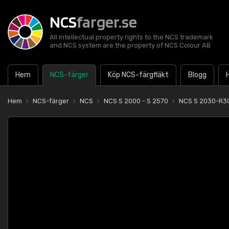
NCS
farger.se
All intellectual property rights to the NCS trademark
and NCS system are the property of NCS Colour AB
Hem
NCS-färger
Köp NCS-färgfläkt
Blogg
Hem
NCS-färger
NCS
NCS S 2000 - S 2570
NCS S 2030-R3