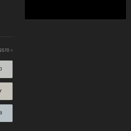
 2570
G
Y
B