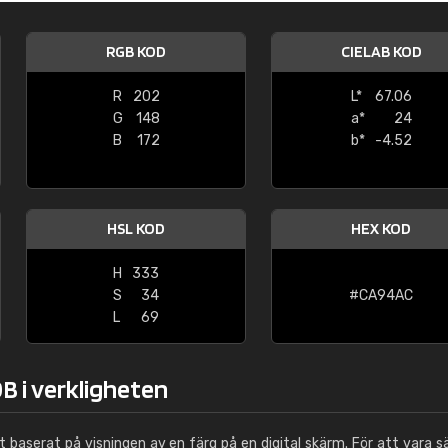
Leinster Home and
Windows
RGB KOD
CIELAB KOD
"Great product and speedy delivery
R
202
L*
67.06
G
148
a*
24
B
172
b*
-4.52
HSL KOD
HEX KOD
H
333
S
34
#CA94AC
L
69
B i verkligheten
ut baserat på visningen av en färg på en digital skärm. För att vara s