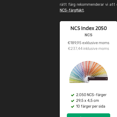
rätt färg rekommenderar vi att
NCS-färgfläkt
.
NCS Index 2050
NCS
€
189,95
exklusive moms
€
237,44
inklusive moms
2.050 NCS-färger
29,5 x 4,5 cm
10 färger per sida