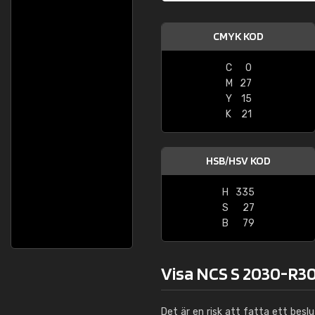
CMYK KOD
C
0
M
27
Y
15
K
21
HSB/HSV KOD
H
335
S
27
B
79
Visa NCS S 2030-R30
Det är en risk att fatta ett besl