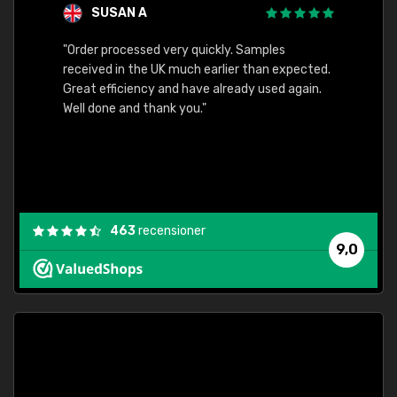
SUSAN A
"Order processed very quickly. Samples
"Sent 
received in the UK much earlier than expected.
Great efficiency and have already used again.
Well done and thank you."
463
recensioner
9,0