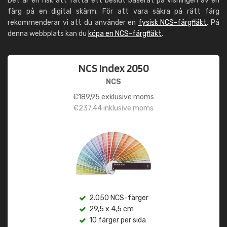
Det är en risk att fatta ett beslut baserat på visningen av en
färg på en digital skärm. För att vara säkra på rätt färg
rekommenderar vi att du använder en
fysisk NCS-färgfläkt
. På
denna webbplats kan du
köpa en NCS-färgfläkt
.
NCS Index 2050
NCS
€
189,95
exklusive moms
€
237,44
inklusive moms
2.050 NCS-färger
29,5 x 4,5 cm
10 färger per sida