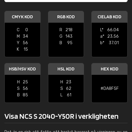
CMYK KOD
RGB KOD
CIELAB KOD
C
0
R
218
L*
66.04
M
34
G
143
a*
23.56
Y
56
B
95
b*
37.01
K
15
HSB/HSV KOD
HSL KOD
HEX KOD
H
25
H
23
S
56
S
62
#DA8F5F
B
85
L
61
Visa NCS S 2040-Y50R i verkligheten