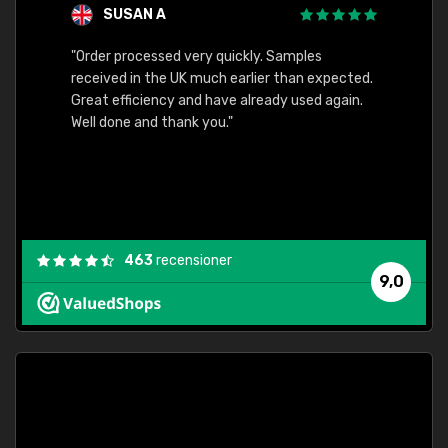
SUSAN A
"Order processed very quickly. Samples
"Sent 
received in the UK much earlier than expected.
Great efficiency and have already used again.
Well done and thank you."
463
recensioner
9,0