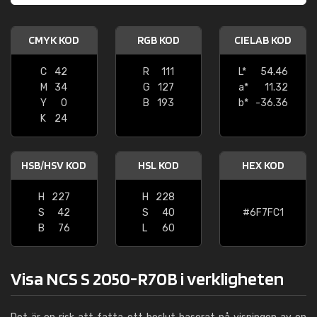
CMYK KOD
RGB KOD
CIELAB KOD
C
42
R
111
L*
54.46
M
34
G
127
a*
11.32
Y
0
B
193
b*
-36.36
K
24
HSB/HSV KOD
HSL KOD
HEX KOD
H
227
H
228
S
42
S
40
#6F7FC1
B
76
L
60
Visa NCS S 2050-R70B i verkligheten