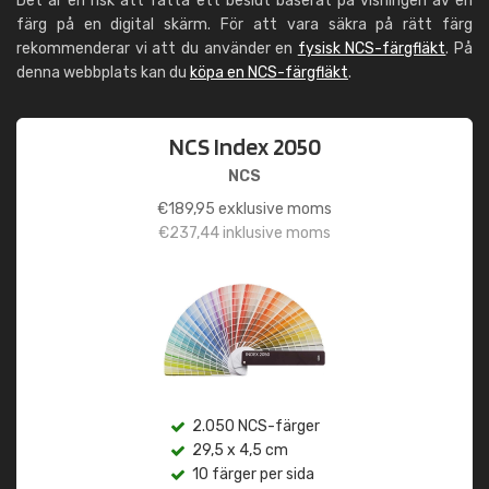
Det är en risk att fatta ett beslut baserat på visningen av en
färg på en digital skärm. För att vara säkra på rätt färg
rekommenderar vi att du använder en
fysisk NCS-färgfläkt
. På
denna webbplats kan du
köpa en NCS-färgfläkt
.
NCS Index 2050
NCS
€
189,95
exklusive moms
€
237,44
inklusive moms
2.050 NCS-färger
29,5 x 4,5 cm
10 färger per sida