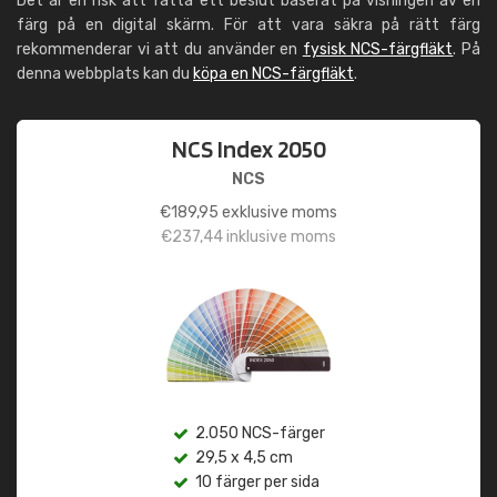
Det är en risk att fatta ett beslut baserat på visningen av en
färg på en digital skärm. För att vara säkra på rätt färg
rekommenderar vi att du använder en
fysisk NCS-färgfläkt
. På
denna webbplats kan du
köpa en NCS-färgfläkt
.
NCS Index 2050
NCS
€
189,95
exklusive moms
€
237,44
inklusive moms
2.050 NCS-färger
29,5 x 4,5 cm
10 färger per sida