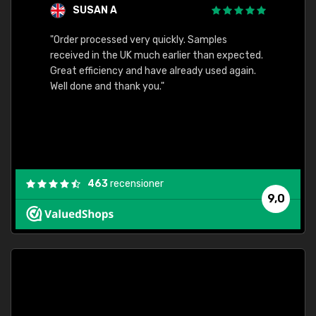
SUSAN A
"Order processed very quickly. Samples
"Sent 
received in the UK much earlier than expected.
Great efficiency and have already used again.
Well done and thank you."
463
recensioner
9,0