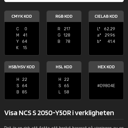
CMYK KOD
RGB KOD
CIELAB KOD
C
0
R
217
L*
62.29
M
41
G
128
a*
29.96
Y
64
B
78
b*
41.4
K
15
HSB/HSV KOD
HSL KOD
HEX KOD
H
22
H
22
S
64
S
65
#D9804E
B
85
L
58
Visa NCS S 2050-Y50R i verkligheten