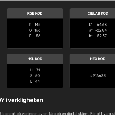
Leinster Home and
Windows
RGB KOD
CIELAB KOD
"Great product and speedy delivery
R
145
L*
64.63
G
166
a*
-22.84
B
56
b*
52.37
HSL KOD
HEX KOD
H
71
S
50
#91A638
L
44
Y i verkligheten
ut baserat på visningen av en färg på en digital skärm. För att vara s