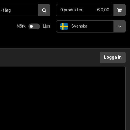
0
produkter
€ 0,00
Mörk
Ljus
Svenska
Logga in