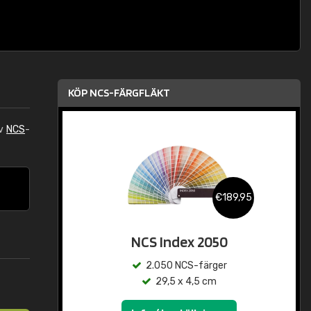
KÖP NCS-FÄRGFLÄKT
av
NCS
-
€189,95
NCS Index 2050
2.050 NCS-färger
29,5 x 4,5 cm