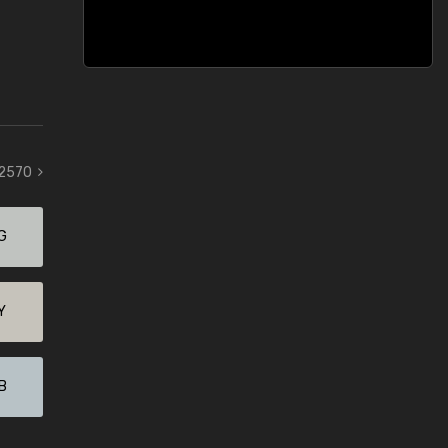
 2570
G
Y
B