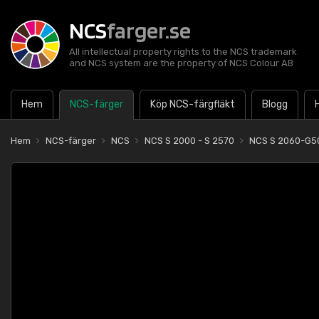
NCS
farger.se
All intellectual property rights to the NCS trademark
and NCS system are the property of NCS Colour AB
Hem
NCS-färger
Köp NCS-färgfläkt
Blogg
Hem
NCS-färger
NCS
NCS S 2000 - S 2570
NCS S 2060-G5