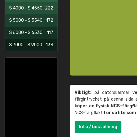
S 4000 - S 4550
222
S 5000 - S 5540
172
S 6000 - S 6530
117
S 7000 - S 9000
133
Viktigt:
på datorskärmar ver
färgintrycket på denna sida
köper en fysisk NCS-färgfl
NCS-färgfläkt
för så lite so
Info / beställning