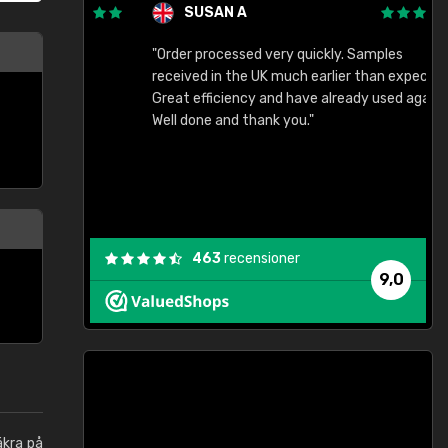
SUSAN A
"Order processed very quickly. Samples
"
"
received in the UK much earlier than expected.
Great efficiency and have already used again.
Well done and thank you."
463
recensioner
9,0
äkra på