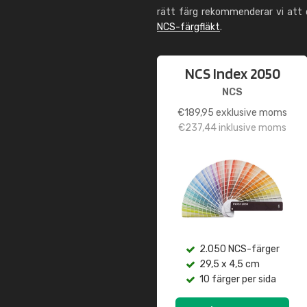
rätt färg rekommenderar vi att
NCS-färgfläkt
.
NCS Index 2050
NCS
€
189,95
exklusive moms
€
237,44
inklusive moms
2.050 NCS-färger
29,5 x 4,5 cm
10 färger per sida