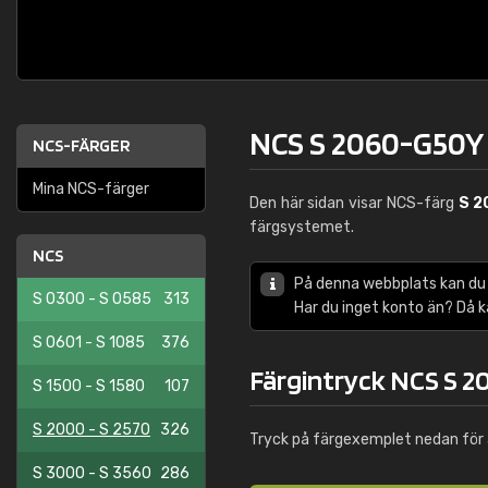
NCS S 2060-G50Y
NCS-FÄRGER
Mina NCS-färger
Den här sidan visar NCS-färg
S 2
färgsystemet.
NCS
På denna webbplats kan du
S 0300 - S 0585
313
Har du inget konto än? Då 
S 0601 - S 1085
376
Färgintryck NCS S 
S 1500 - S 1580
107
S 2000 - S 2570
326
Tryck på färgexemplet nedan för 
S 3000 - S 3560
286