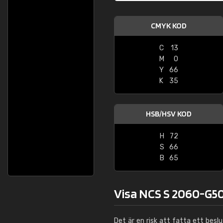
CMYK KOD
C
13
M
0
Y
66
K
35
HSB/HSV KOD
H
72
S
66
B
65
Visa NCS S 2060-G50
Det är en risk att fatta ett besl