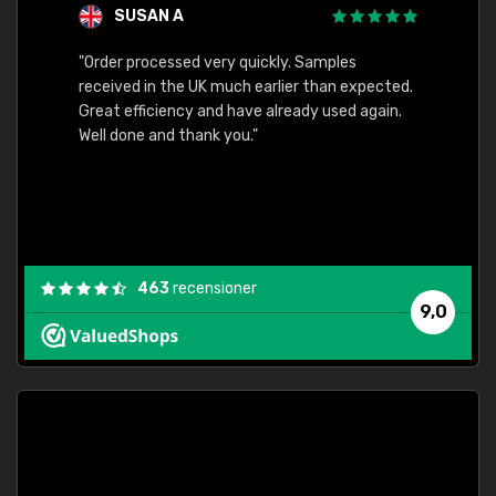
SUSAN A
"Order processed very quickly. Samples
"Sent 
received in the UK much earlier than expected.
Great efficiency and have already used again.
Well done and thank you."
463
recensioner
9,0