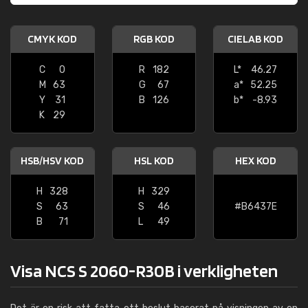
CMYK KOD
RGB KOD
CIELAB KOD
C
0
R
182
L*
46.27
M
63
G
67
a*
52.25
Y
31
B
126
b*
-8.93
K
29
HSB/HSV KOD
HSL KOD
HEX KOD
H
328
H
329
S
63
S
46
#B6437E
B
71
L
49
Visa NCS S 2060-R30B i verkligheten