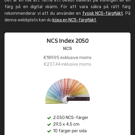
Det är en risk att fatta ett beslut baserat på visningen av en
färg på en digital skärm. För att vara säkra på rätt färg
rekommenderar vi att du använder en
fysisk NCS-färgfläkt
. På
denna webbplats kan du
köpa en NCS-färgfläkt
.
NCS Index 2050
NCS
€
189,95
exklusive moms
€
237,44
inklusive moms
2.050 NCS-färger
29,5 x 4,5 cm
10 färger per sida