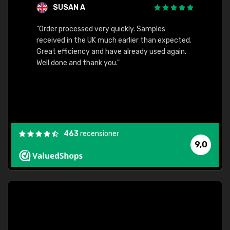
SUSAN A
"Order processed very quickly. Samples
"Sent 
received in the UK much earlier than expected.
Great efficiency and have already used again.
Well done and thank you."
463
recensioner
9,0