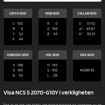
CMYK KOD
RGB KOD
CIELAB KOD
C
100
R
0
L*
51.92
M
0
G
143
a*
-49.87
Y
52
B
69
b*
30.21
K
44
HSB/HSV KOD
HSL KOD
HEX KOD
H
148
H
149
S
100
S
100
#008F45
B
56
L
28
Visa NCS S 2070-G10Y i verkligheten