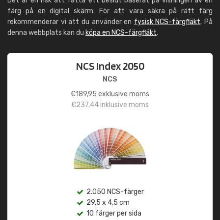
Det är en risk att fatta ett beslut baserat på visningen av en
färg på en digital skärm. För att vara säkra på rätt färg
rekommenderar vi att du använder en
fysisk NCS-färgfläkt
. På
denna webbplats kan du
köpa en NCS-färgfläkt
.
NCS Index 2050
NCS
€
189,95
exklusive moms
€
237,44
inklusive moms
2.050 NCS-färger
29,5 x 4,5 cm
10 färger per sida