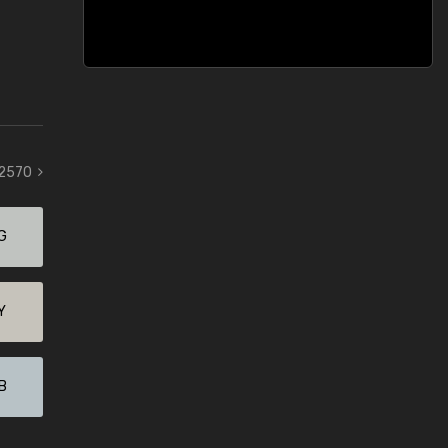
 2570
G
Y
B