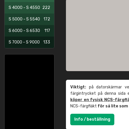
S 4000 - S 4550
222
S 5000 - S 5540
172
S 6000 - S 6530
117
S 7000 - S 9000
133
Viktigt:
på datorskärmar ver
färgintrycket på denna sida
köper en fysisk NCS-färgfl
NCS-färgfläkt
för så lite so
Info / beställning