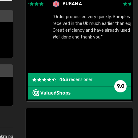
SUSAN A
"Order processed very quickly. Samples
"
"
received in the UK much earlier than expected.
Great efficiency and have already used again.
Well done and thank you."
463
recensioner
9,0
äkra på