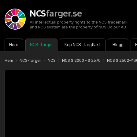
NCS
farger.se
All intellectual property rights to the NCS trademark
and NCS system are the property of NCS Colour AB
Hem
NCS-färger
Köp NCS-färgfläkt
Blogg
Hem
NCS-färger
NCS
NCS S 2000 - S 2570
NCS S 2502-Y8