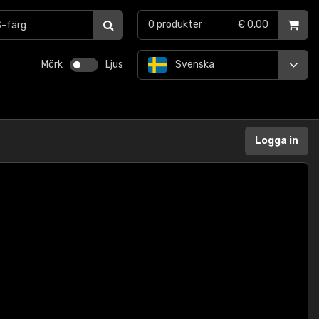
0
produkter
€ 0,00
Mörk
Ljus
Svenska
Logga in