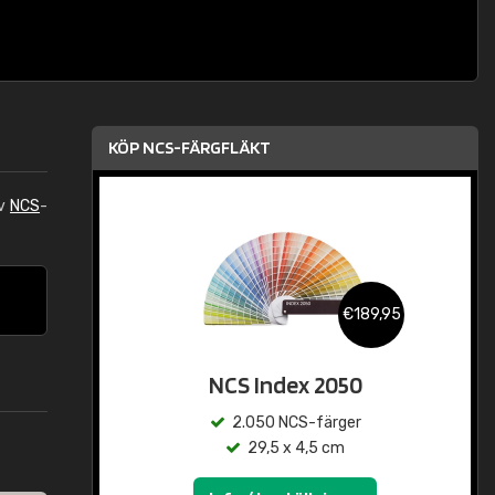
KÖP NCS-FÄRGFLÄKT
av
NCS
-
€189,95
NCS Index 2050
2.050 NCS-färger
29,5 x 4,5 cm