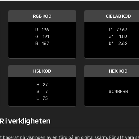
Leinster Home and
Windows
RGB KOD
CIELAB KOD
"Great product and speedy delivery
R
196
L*
77.63
G
191
a*
1.03
B
187
b*
2.62
HSL KOD
HEX KOD
H
27
S
7
#C4BFBB
L
75
 i verkligheten
ut baserat på visningen av en färg på en digital skärm. För att vara s