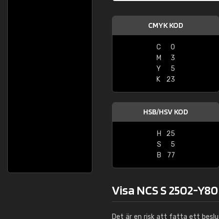
CMYK KOD
C
0
M
3
Y
5
K
23
HSB/HSV KOD
H
25
S
5
B
77
Visa NCS S 2502-Y80R
Det är en risk att fatta ett besl