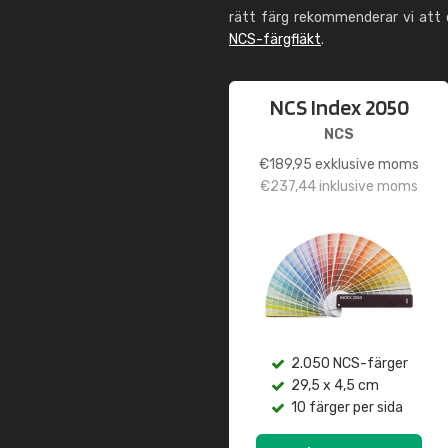
rätt färg rekommenderar vi att
NCS-färgfläkt
.
NCS Index 2050
NCS
€
189,95
exklusive moms
€
237,44
inklusive moms
2.050 NCS-färger
29,5 x 4,5 cm
10 färger per sida