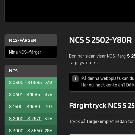
NCS S 2502-Y80R
NCS-FÄRGER
Mina NCS-färger
Den här sidan visar NCS-färg
S 2
färgsystemet.
NCS
På denna webbplats kan du
S 0300 - S 0585
313
Har du inget konto än? Då 
S 0601 - S 1085
376
Färgintryck NCS S 2
S 1500 - S 1580
107
S 2000 - S 2570
326
Tryck på färgexemplet nedan för 
S 3000 - S 3560
286