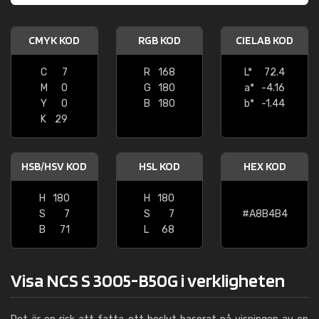
CMYK KOD
RGB KOD
CIELAB KOD
C
7
R
168
L*
72.4
M
0
G
180
a*
-4.16
Y
0
B
180
b*
-1.44
K
29
HSB/HSV KOD
HSL KOD
HEX KOD
H
180
H
180
S
7
S
7
#A8B4B4
B
71
L
68
Visa NCS S 3005-B50G i verkligheten