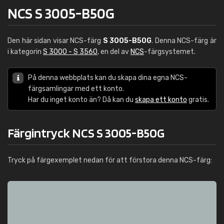
NCS S 3005-B50G
Den här sidan visar NCS-färg
S 3005-B50G
. Denna NCS-färg är
i kategorin
S 3000 - S 3560
, en del av
NCS
-färgsystemet.
På denna webbplats kan du skapa dina egna NCS-
färgsamlingar med ett konto.
Har du inget konto än? Då kan du
skapa ett konto
gratis.
Färgintryck NCS S 3005-B50G
Tryck på färgexemplet nedan för att förstora denna NCS-färg: