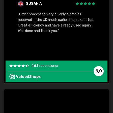
SUSAN A
"Order processed very quickly. Samples
"Sent 
received in the UK much earlier than expected.
Great efficiency and have already used again.
Well done and thank you."
463
recensioner
9,0