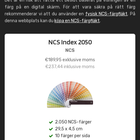
Det är en risk att fatta ett beslut baserat på visningen av en
färg på en digital skärm. För att vara säkra på rätt färg
rekommenderar vi att du använder en
fysisk NCS-färgfläkt
. På
denna webbplats kan du
köpa en NCS-färgfläkt
.
NCS Index 2050
NCS
€
189,95
exklusive moms
€
237,44
inklusive moms
2.050 NCS-färger
29,5 x 4,5 cm
10 färger per sida