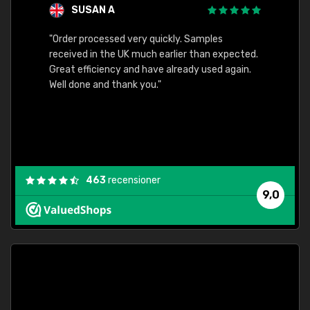
SUSAN A
"Order processed very quickly. Samples
"Sent 
received in the UK much earlier than expected.
Great efficiency and have already used again.
Well done and thank you."
463
recensioner
9,0