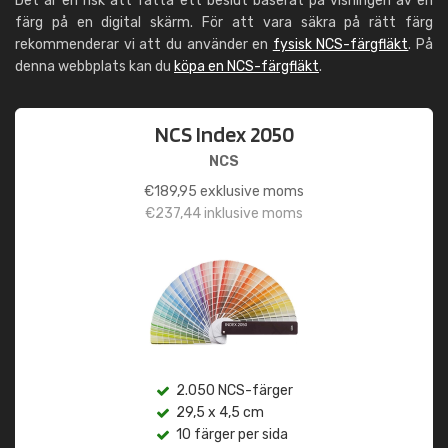
Det är en risk att fatta ett beslut baserat på visningen av en
färg på en digital skärm. För att vara säkra på rätt färg
rekommenderar vi att du använder en
fysisk NCS-färgfläkt
. På
denna webbplats kan du
köpa en NCS-färgfläkt
.
NCS Index 2050
NCS
€
189,95
exklusive moms
€
237,44
inklusive moms
2.050 NCS-färger
29,5 x 4,5 cm
10 färger per sida