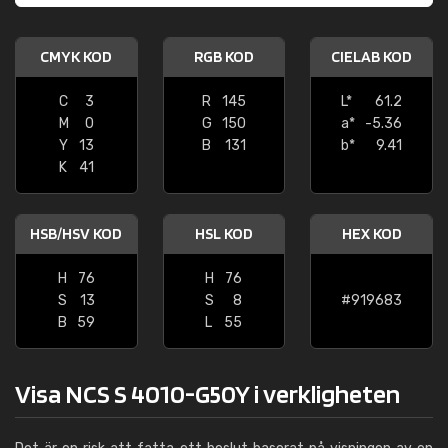
CMYK KOD
RGB KOD
CIELAB KOD
C
3
R
145
L*
61.2
M
0
G
150
a*
-5.36
Y
13
B
131
b*
9.41
K
41
HSB/HSV KOD
HSL KOD
HEX KOD
H
76
H
76
S
13
S
8
#919683
B
59
L
55
Visa NCS S 4010-G50Y i verkligheten