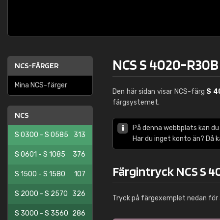
NCS S 4020-R30B
NCS-FÄRGER
Mina NCS-färger
Den här sidan visar NCS-färg
S 4
färgsystemet.
NCS
På denna webbplats kan du
S 0300 - S 0585
313
Har du inget konto än? Då 
S 0601 - S 1085
376
Färgintryck NCS S 
S 1500 - S 1580
107
S 2000 - S 2570
326
Tryck på färgexemplet nedan för 
S 3000 - S 3560
286