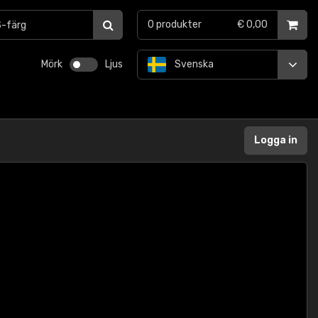
0
produkter
€ 0,00
Mörk
Ljus
Svenska
Logga in