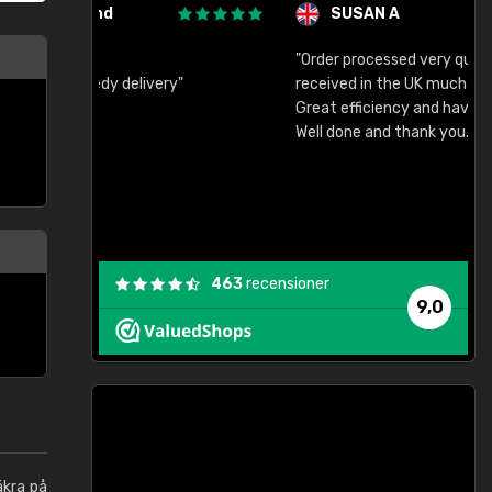
SUSAN A
"Order processed very quickly. Samples
"
"
received in the UK much earlier than expected.
Great efficiency and have already used again.
Well done and thank you."
463
recensioner
9,0
äkra på