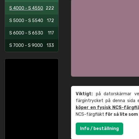
S 4000 - S 4550
222
S 5000 - S 5540
172
S 6000 - S 6530
117
S 7000 - S 9000
133
Viktigt:
på datorskärmar ver
färgintrycket på denna sida
köper en fysisk NCS-färgfl
NCS-färgfläkt
för så lite so
Info / beställning