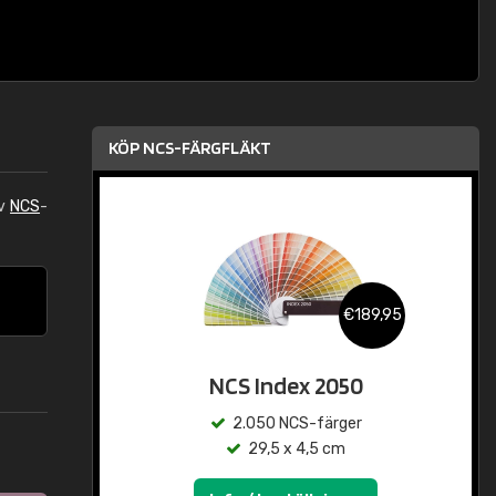
KÖP NCS-FÄRGFLÄKT
av
NCS
-
€189,95
NCS Index 2050
2.050 NCS-färger
29,5 x 4,5 cm