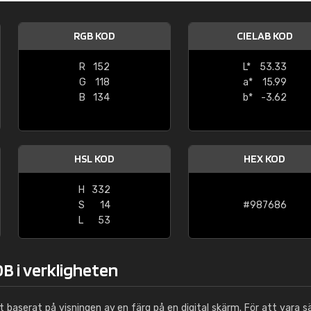
Leinster Home and
Windows
RGB KOD
CIELAB KOD
"Great product and speedy delivery
R
152
L*
53.33
G
118
a*
15.99
B
134
b*
-3.62
HSL KOD
HEX KOD
H
332
S
14
#987686
L
53
B i verkligheten
ut baserat på visningen av en färg på en digital skärm. För att vara s