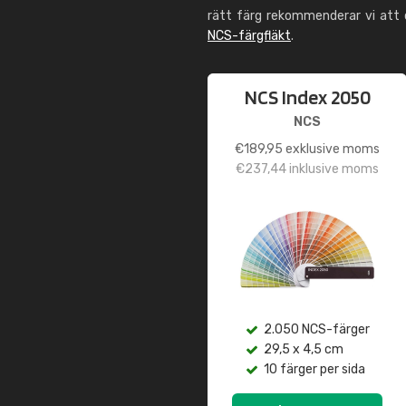
rätt färg rekommenderar vi att
NCS-färgfläkt
.
NCS Index 2050
NCS
€
189,95
exklusive moms
€
237,44
inklusive moms
2.050 NCS-färger
29,5 x 4,5 cm
10 färger per sida