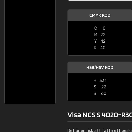
CMYK KOD
C
0
M
22
Y
12
K
40
HSB/HSV KOD
H
331
S
22
B
60
Visa NCS S 4020-R30
Det är en risk att fatta ett besl