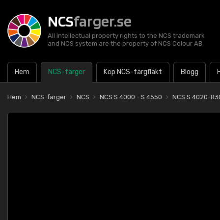
NCS
farger.se
All intellectual property rights to the NCS trademark
and NCS system are the property of NCS Colour AB
Hem
NCS-färger
Köp NCS-färgfläkt
Blogg
Hem
NCS-färger
NCS
NCS S 4000 - S 4550
NCS S 4020-R3