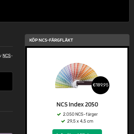
KÖP NCS-FÄRGFLÄKT
av
NCS
-
€189,95
NCS Index 2050
2.050 NCS-färger
29,5 x 4,5 cm