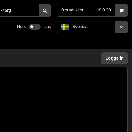
0
produkter
€ 0,00
Mörk
Ljus
Svenska
Logga in