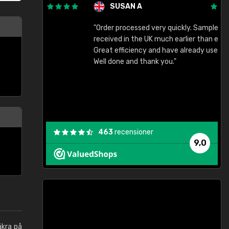
SUSAN A
"Order processed very quickly. Samples
"
"
received in the UK much earlier than expected.
Great efficiency and have already used again.
Well done and thank you."
463
recensioner
9,0
äkra på