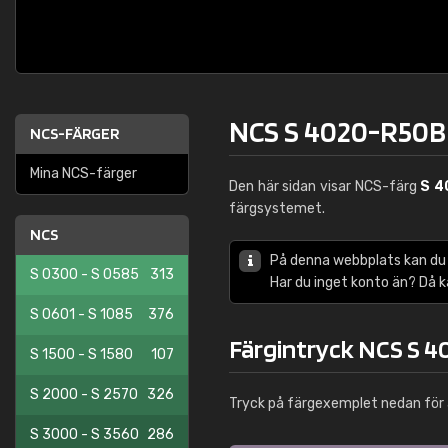
NCS S 4020-R50B
NCS-FÄRGER
Mina NCS-färger
Den här sidan visar NCS-färg
S 4
färgsystemet.
NCS
På denna webbplats kan du
S 0300 - S 0585
313
Har du inget konto än? Då 
S 0601 - S 1085
376
Färgintryck NCS S 
S 1500 - S 1580
107
S 2000 - S 2570
326
Tryck på färgexemplet nedan för 
S 3000 - S 3560
286