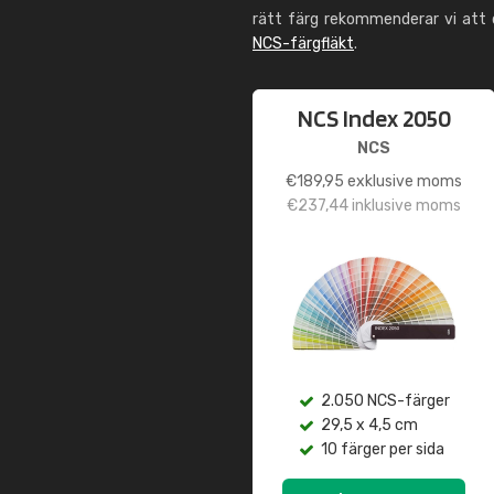
rätt färg rekommenderar vi att
NCS-färgfläkt
.
NCS Index 2050
NCS
€
189,95
exklusive moms
€
237,44
inklusive moms
2.050 NCS-färger
29,5 x 4,5 cm
10 färger per sida