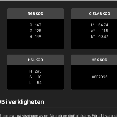
Leinster Home and
Windows
RGB KOD
CIELAB KOD
"Great product and speedy delivery
R
143
L*
54.74
G
125
a*
11.5
B
149
b*
-10.37
HSL KOD
HEX KOD
H
285
S
10
#8F7D95
L
54
B i verkligheten
ut baserat på visningen av en färg på en digital skärm. För att vara s