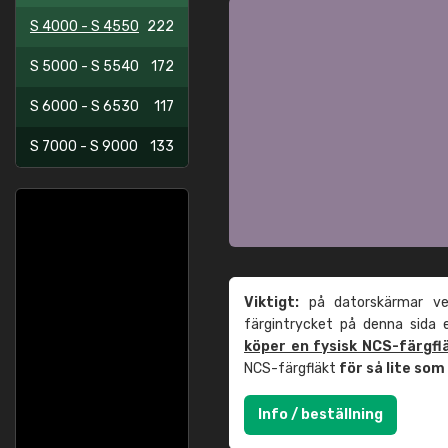
S 4000 - S 4550
222
S 5000 - S 5540
172
S 6000 - S 6530
117
S 7000 - S 9000
133
Viktigt:
på datorskärmar ver
färgintrycket på denna sida
köper en fysisk NCS-färgfl
NCS-färgfläkt
för så lite so
Info / beställning