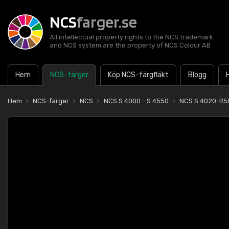
NCS
farger.se
All intellectual property rights to the NCS trademark
and NCS system are the property of NCS Colour AB
Hem
NCS-färger
Köp NCS-färgfläkt
Blogg
Hem
NCS-färger
NCS
NCS S 4000 - S 4550
NCS S 4020-R5