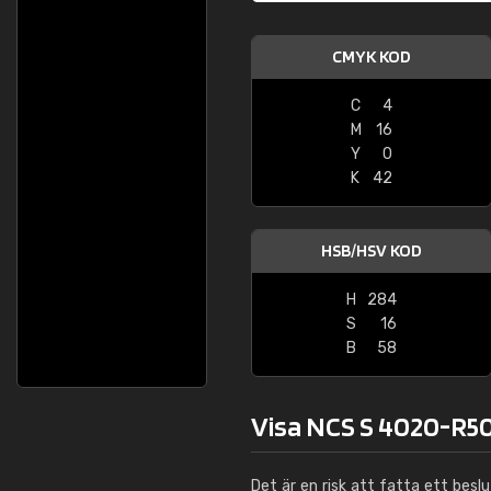
CMYK KOD
C
4
M
16
Y
0
K
42
HSB/HSV KOD
H
284
S
16
B
58
Visa NCS S 4020-R50
Det är en risk att fatta ett besl