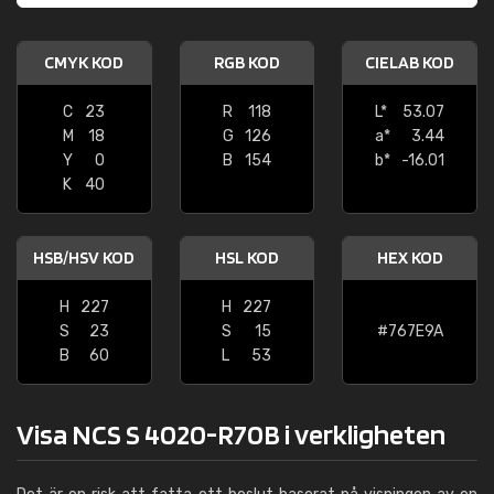
CMYK KOD
RGB KOD
CIELAB KOD
C
23
R
118
L*
53.07
M
18
G
126
a*
3.44
Y
0
B
154
b*
-16.01
K
40
HSB/HSV KOD
HSL KOD
HEX KOD
H
227
H
227
S
23
S
15
#767E9A
B
60
L
53
Visa NCS S 4020-R70B i verkligheten