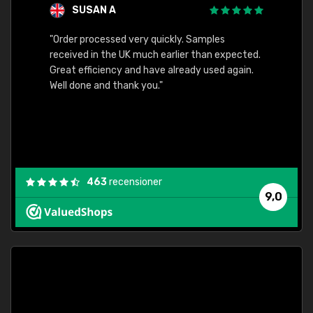
SUSAN A
"Order processed very quickly. Samples
"Sent 
received in the UK much earlier than expected.
Great efficiency and have already used again.
Well done and thank you."
463
recensioner
9,0