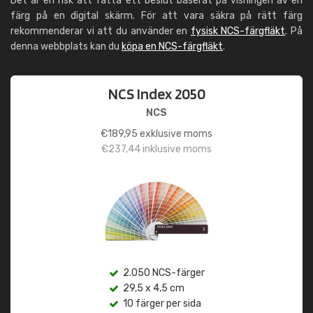
Det är en risk att fatta ett beslut baserat på visningen av en
färg på en digital skärm. För att vara säkra på rätt färg
rekommenderar vi att du använder en
fysisk NCS-färgfläkt
. På
denna webbplats kan du
köpa en NCS-färgfläkt
.
NCS Index 2050
NCS
€
189,95
exklusive moms
€
237,44
inklusive moms
2.050 NCS-färger
29,5 x 4,5 cm
10 färger per sida