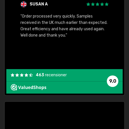
SUSAN A
"Order processed very quickly. Samples
"Sent 
received in the UK much earlier than expected.
Great efficiency and have already used again.
Well done and thank you."
463
recensioner
9,0