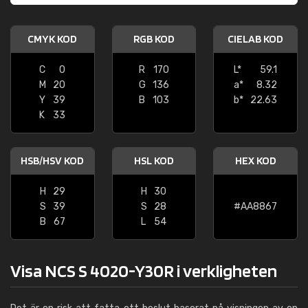
CMYK KOD
RGB KOD
CIELAB KOD
C
0
R
170
L*
59.1
M
20
G
136
a*
8.32
Y
39
B
103
b*
22.63
K
33
HSB/HSV KOD
HSL KOD
HEX KOD
H
29
H
30
S
39
S
28
#AA8867
B
67
L
54
Visa NCS S 4020-Y30R i verkligheten