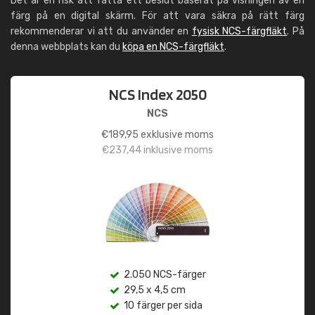
Det är en risk att fatta ett beslut baserat på visningen av en
färg på en digital skärm. För att vara säkra på rätt färg
rekommenderar vi att du använder en
fysisk NCS-färgfläkt
. På
denna webbplats kan du
köpa en NCS-färgfläkt
.
NCS Index 2050
NCS
€
189,95
exklusive moms
€
237,44
inklusive moms
2.050 NCS-färger
29,5 x 4,5 cm
10 färger per sida