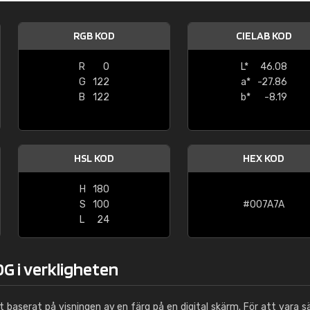
Leinster Home and
Windows
RGB KOD
CIELAB KOD
"Great product and speedy delivery
R
0
L*
46.08
G
122
a*
-27.86
B
122
b*
-8.19
HSL KOD
HEX KOD
H
180
S
100
#007A7A
L
24
G i verkligheten
ut baserat på visningen av en färg på en digital skärm. För att vara s