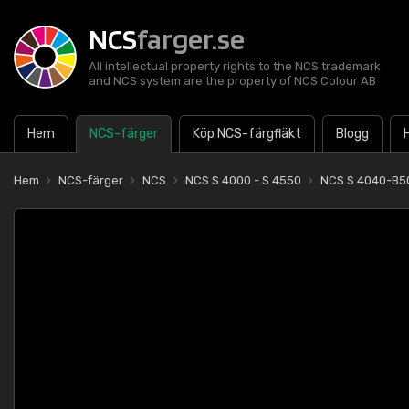
NCS
farger.se
All intellectual property rights to the NCS trademark
and NCS system are the property of NCS Colour AB
Hem
NCS-färger
Köp NCS-färgfläkt
Blogg
Hem
NCS-färger
NCS
NCS S 4000 - S 4550
NCS S 4040-B5