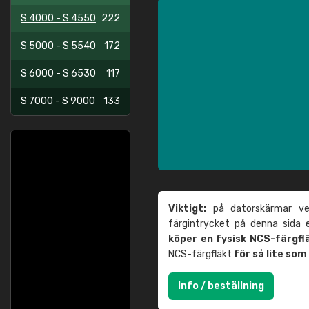
S 4000 - S 4550
222
S 5000 - S 5540
172
S 6000 - S 6530
117
S 7000 - S 9000
133
Viktigt:
på datorskärmar ver
färgintrycket på denna sida
köper en fysisk NCS-färgfl
NCS-färgfläkt
för så lite so
Info / beställning