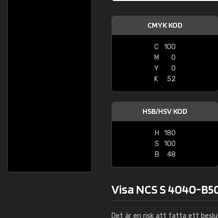
CMYK KOD
C
100
M
0
Y
0
K
52
HSB/HSV KOD
H
180
S
100
B
48
Visa NCS S 4040-B50
Det är en risk att fatta ett besl