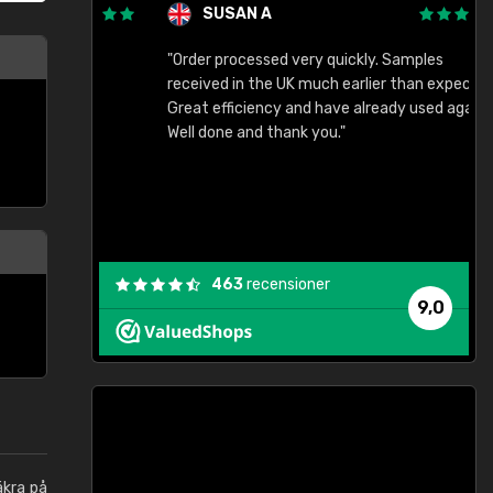
SUSAN A
"Order processed very quickly. Samples
"
"
received in the UK much earlier than expected.
Great efficiency and have already used again.
Well done and thank you."
463
recensioner
9,0
äkra på