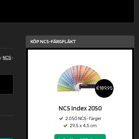
KÖP NCS-FÄRGFLÄKT
av
NCS
-
€189,95
NCS Index 2050
2.050 NCS-färger
29,5 x 4,5 cm