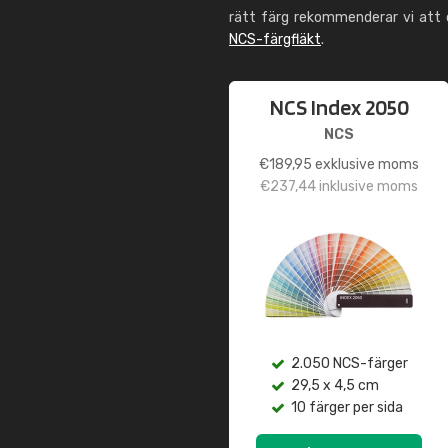
rätt färg rekommenderar vi att
NCS-färgfläkt
.
NCS Index 2050
NCS
€
189,95
exklusive moms
€
237,44
inklusive moms
2.050 NCS-färger
29,5 x 4,5 cm
10 färger per sida