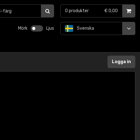
0
produkter
€ 0,00
Mörk
Ljus
Svenska
Logga in