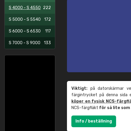
S 4000 - S 4550
222
S 5000 - S 5540
172
S 6000 - S 6530
117
S 7000 - S 9000
133
Viktigt:
på datorskärmar ver
färgintrycket på denna sida
köper en fysisk NCS-färgfl
NCS-färgfläkt
för så lite so
Info / beställning