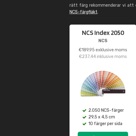
rätt färg rekommenderar vi att
NCS-färgfläkt
.
NCS Index 2050
NCS
€
189,95
exklusive moms
€
237,44
inklusive moms
2.050 NCS-färger
29,5 x 4,5 cm
10 färger per sida