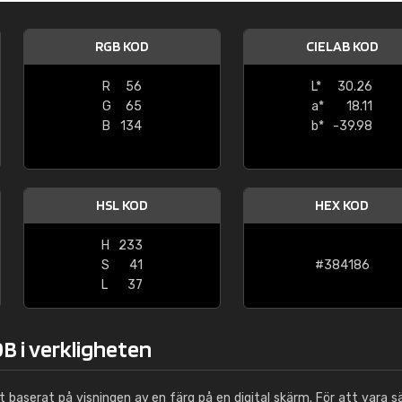
Leinster Home and
Windows
RGB KOD
CIELAB KOD
"Great product and speedy delivery
R
56
L*
30.26
G
65
a*
18.11
B
134
b*
-39.98
HSL KOD
HEX KOD
H
233
S
41
#384186
L
37
B i verkligheten
ut baserat på visningen av en färg på en digital skärm. För att vara s