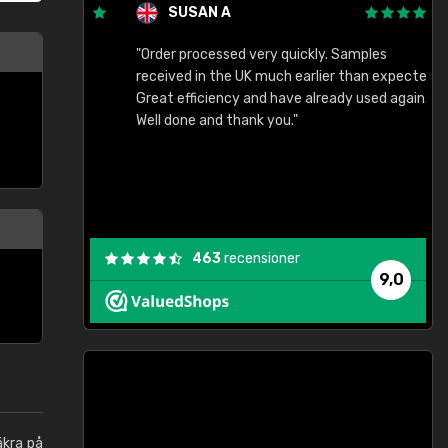
SUSAN A
"Order processed very quickly. Samples
"
"
received in the UK much earlier than expected.
Great efficiency and have already used again.
Well done and thank you."
463
recensioner
9,0
äkra på