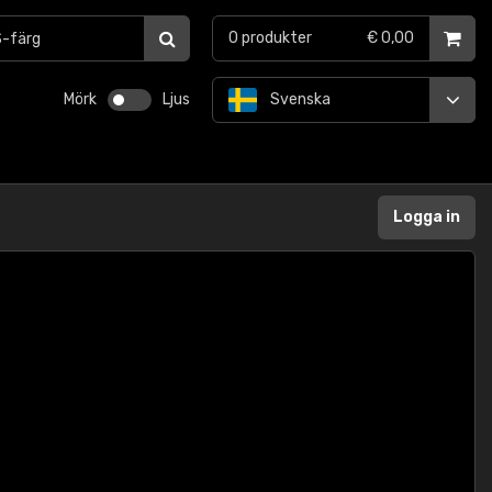
0
produkter
€ 0,00
Mörk
Ljus
Svenska
Logga in