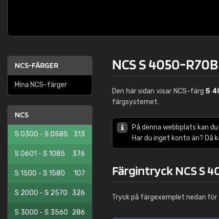
NCS S 4050-R70B
NCS-FÄRGER
Mina NCS-färger
Den här sidan visar NCS-färg
S 4
färgsystemet.
NCS
På denna webbplats kan du
S 0300 - S 0585
313
Har du inget konto än? Då 
S 0601 - S 1085
376
Färgintryck NCS S 
S 1500 - S 1580
107
S 2000 - S 2570
326
Tryck på färgexemplet nedan för 
S 3000 - S 3560
286