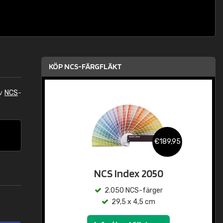
KÖP NCS-FÄRGFLÄKT
av
NCS
-
€189,95
NCS Index 2050
2.050 NCS-färger
29,5 x 4,5 cm