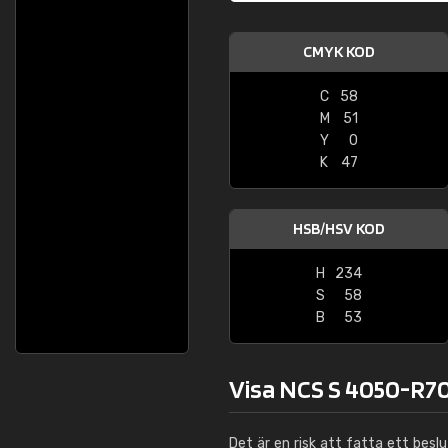
CMYK KOD
C
58
M
51
Y
0
K
47
HSB/HSV KOD
H
234
S
58
B
53
Visa NCS S 4050-R70
Det är en risk att fatta ett besl