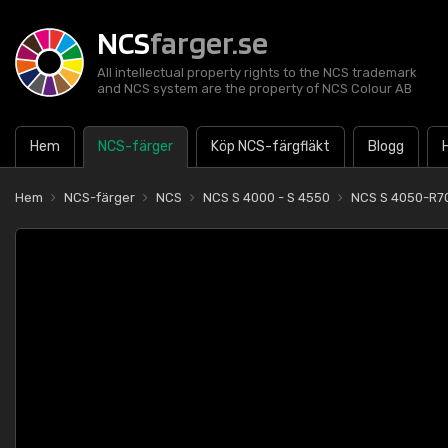
NCS
farger.se
All intellectual property rights to the NCS trademark
and NCS system are the property of NCS Colour AB
Hem
NCS-färger
Köp NCS-färgfläkt
Blogg
Hem
NCS-färger
NCS
NCS S 4000 - S 4550
NCS S 4050-R7