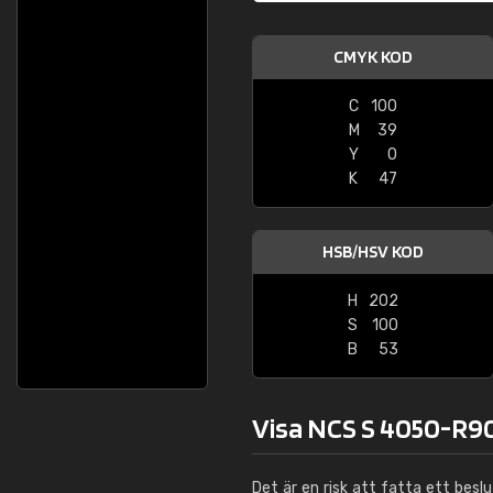
CMYK KOD
C
100
M
39
Y
0
K
47
HSB/HSV KOD
H
202
S
100
B
53
Visa NCS S 4050-R90
Det är en risk att fatta ett besl