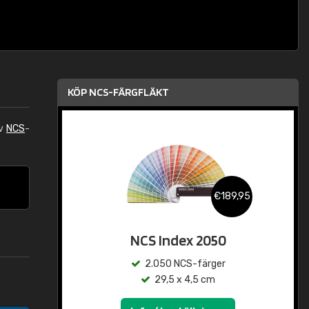
KÖP NCS-FÄRGFLÄKT
av
NCS
-
€189,95
NCS Index 2050
2.050 NCS-färger
29,5 x 4,5 cm