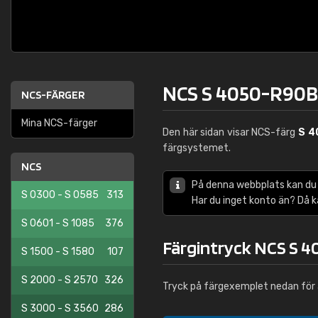
NCS S 4050-R90B
NCS-FÄRGER
Mina NCS-färger
Den här sidan visar NCS-färg
S 4
färgsystemet.
NCS
På denna webbplats kan du
S 0300 - S 0585
313
Har du inget konto än? Då 
S 0601 - S 1085
376
Färgintryck NCS S 
S 1500 - S 1580
107
S 2000 - S 2570
326
Tryck på färgexemplet nedan för 
S 3000 - S 3560
286