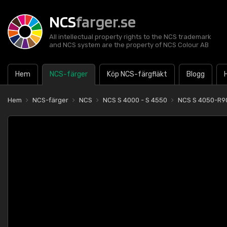
NCS
farger.se
All intellectual property rights to the NCS trademark
and NCS system are the property of NCS Colour AB
Hem
NCS-färger
Köp NCS-färgfläkt
Blogg
Hem
NCS-färger
NCS
NCS S 4000 - S 4550
NCS S 4050-R9