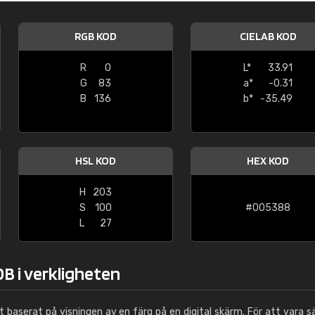
Leinster Home and
Windows
RGB KOD
CIELAB KOD
"Great product and speedy delivery
R
0
L*
33.91
G
83
a*
-0.31
B
136
b*
-35.49
HSL KOD
HEX KOD
H
203
S
100
#005388
L
27
B i verkligheten
ut baserat på visningen av en färg på en digital skärm. För att vara s