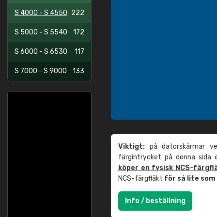
S 4000 - S 4550
222
S 5000 - S 5540
172
S 6000 - S 6530
117
S 7000 - S 9000
133
Viktigt:
på datorskärmar ver
färgintrycket på denna sida
köper en fysisk NCS-färgfl
NCS-färgfläkt
för så lite so
Info / beställning