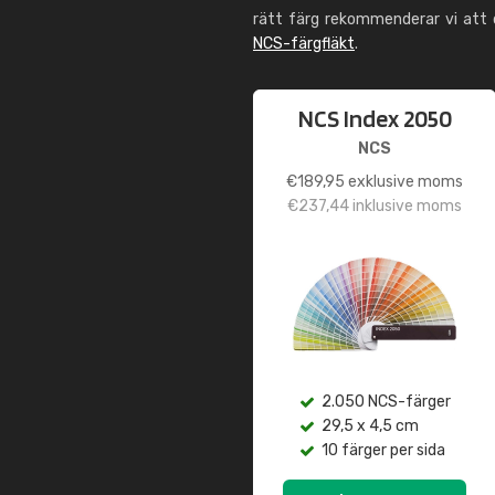
rätt färg rekommenderar vi att
NCS-färgfläkt
.
NCS Index 2050
NCS
€
189,95
exklusive moms
€
237,44
inklusive moms
2.050 NCS-färger
29,5 x 4,5 cm
10 färger per sida