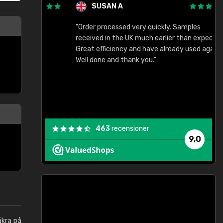
SUSAN A
"Order processed very quickly. Samples
"
"
received in the UK much earlier than expected.
Great efficiency and have already used again.
Well done and thank you."
463
recensioner
9,0
äkra på