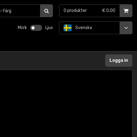
0
produkter
€ 0,00
Mörk
Ljus
Svenska
Logga in