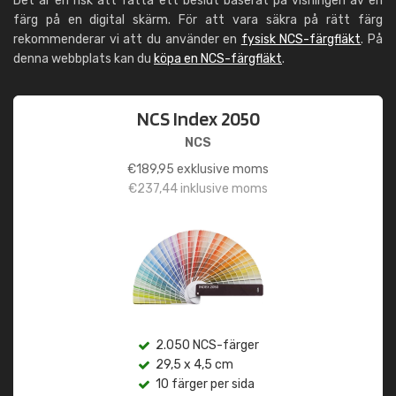
Det är en risk att fatta ett beslut baserat på visningen av en
färg på en digital skärm. För att vara säkra på rätt färg
rekommenderar vi att du använder en
fysisk NCS-färgfläkt
. På
denna webbplats kan du
köpa en NCS-färgfläkt
.
NCS Index 2050
NCS
€
189,95
exklusive moms
€
237,44
inklusive moms
2.050 NCS-färger
29,5 x 4,5 cm
10 färger per sida