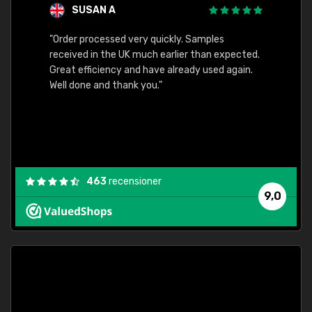
SUSAN A
"Order processed very quickly. Samples
"Sent 
received in the UK much earlier than expected.
Great efficiency and have already used again.
Well done and thank you."
463
recensioner
9,0