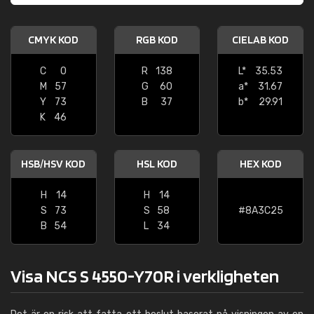
CMYK KOD
RGB KOD
CIELAB KOD
C
0
R
138
L*
35.53
M
57
G
60
a*
31.67
Y
73
B
37
b*
29.91
K
46
HSB/HSV KOD
HSL KOD
HEX KOD
H
14
H
14
S
73
S
58
#8A3C25
B
54
L
34
Visa NCS S 4550-Y70R i verkligheten