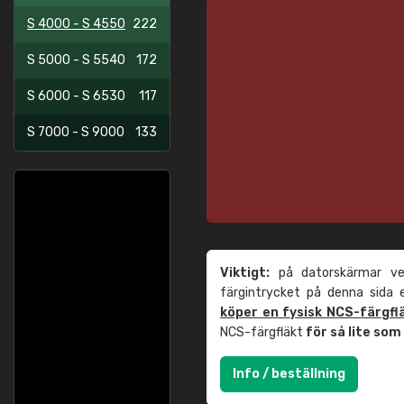
S 4000 - S 4550
222
S 5000 - S 5540
172
S 6000 - S 6530
117
S 7000 - S 9000
133
Viktigt:
på datorskärmar ver
färgintrycket på denna sida
köper en fysisk NCS-färgfl
NCS-färgfläkt
för så lite so
Info / beställning