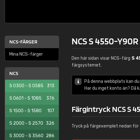
NCS S 4550-Y90R
NCS-FÄRGER
Mina NCS-färger
Den här sidan visar NCS-färg
S 4
färgsystemet.
NCS
På denna webbplats kan du
S 0300 - S 0585
313
Har du inget konto än? Då 
S 0601 - S 1085
376
Färgintryck NCS S 
S 1500 - S 1580
107
S 2000 - S 2570
326
Tryck på färgexemplet nedan för 
S 3000 - S 3560
286