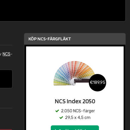
KÖP NCS-FÄRGFLÄKT
av
NCS
-
€189,95
NCS Index 2050
2.050 NCS-färger
29,5 x 4,5 cm