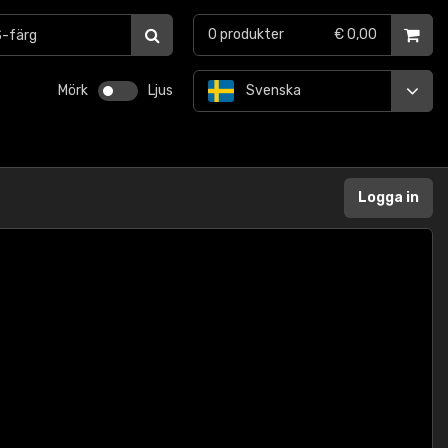
0
produkter
€ 0,00
Mörk
Ljus
Svenska
Logga in