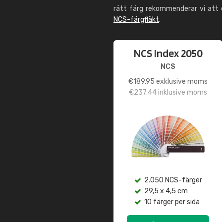
rätt färg rekommenderar vi att
NCS-färgfläkt
.
NCS Index 2050
NCS
€
189,95
exklusive moms
€
237,44
inklusive moms
2.050 NCS-färger
29,5 x 4,5 cm
10 färger per sida