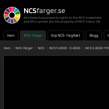
NCS
farger.se
All intellectual property rights to the NCS trademark
and NCS system are the property of NCS Colour AB
Hem
NCS-färger
Köp NCS-färgfläkt
Blogg
Hem
NCS-färger
NCS
NCS S 4000 - S 4550
NCS S 4550-Y9