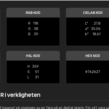
Leinster Home and
Windows
RGB KOD
CIELAB KOD
"Great product and speedy delivery
R
118
L*
27.8
G
38
a*
35.06
B
39
b*
18.61
HSL KOD
HEX KOD
H
359
S
51
#762627
L
31
R i verkligheten
ut baserat på visningen av en färg på en digital skärm. För att vara s