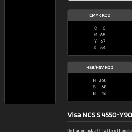
CMYK KOD
C
0
M
68
Y
67
K
54
HSB/HSV KOD
H
360
S
68
B
46
Visa NCS S 4550-Y90
Det är en risk att fatta ett besl