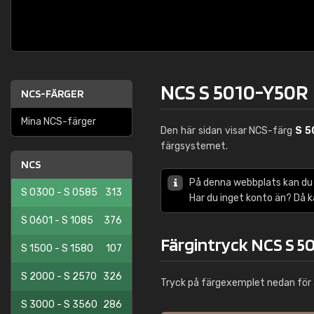
NCS S 5010-Y50R
NCS-FÄRGER
Mina NCS-färger
Den här sidan visar NCS-färg
S 5
färgsystemet.
NCS
På denna webbplats kan du
S 0300 - S 0585
313
Har du inget konto än? Då 
S 0601 - S 1085
376
Färgintryck NCS S 5
S 1500 - S 1580
107
S 2000 - S 2570
326
Tryck på färgexemplet nedan för 
S 3000 - S 3560
286