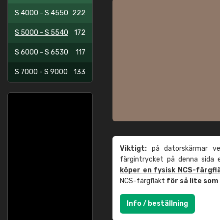
S 4000 - S 4550
222
S 5000 - S 5540
172
S 6000 - S 6530
117
S 7000 - S 9000
133
Viktigt:
på datorskärmar ver
färgintrycket på denna sida
köper en fysisk NCS-färgfl
NCS-färgfläkt
för så lite so
Info / beställning