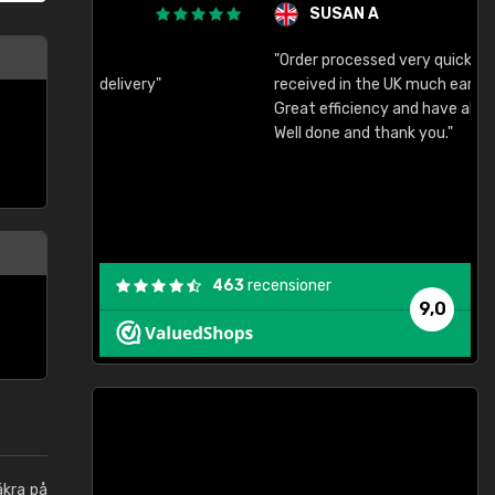
SUSAN A
"Order processed very quickly. Samples
"
"
received in the UK much earlier than expected.
Great efficiency and have already used again.
Well done and thank you."
463
recensioner
9,0
äkra på