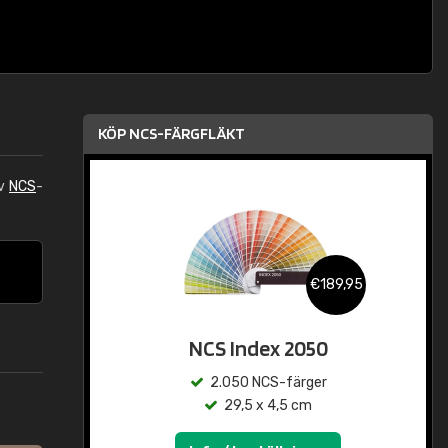
KÖP NCS-FÄRGFLÄKT
av
NCS
-
€189,95
NCS Index 2050
2.050 NCS-färger
29,5 x 4,5 cm