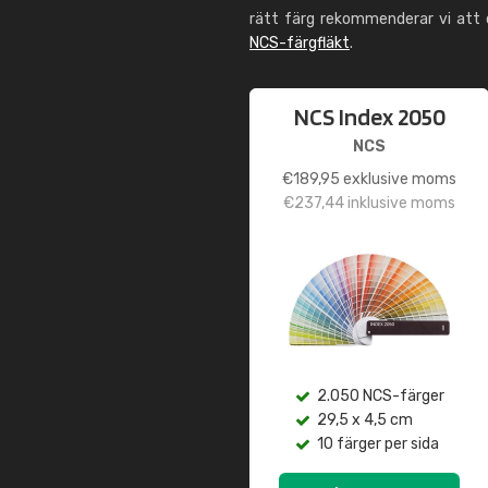
rätt färg rekommenderar vi att
NCS-färgfläkt
.
NCS Index 2050
NCS
€
189,95
exklusive moms
€
237,44
inklusive moms
2.050 NCS-färger
29,5 x 4,5 cm
10 färger per sida