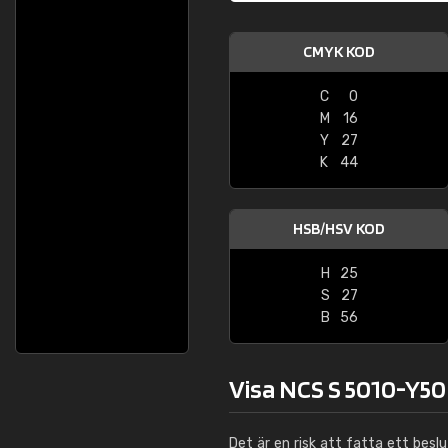
CMYK KOD
C
0
M
16
Y
27
K
44
HSB/HSV KOD
H
25
S
27
B
56
Visa NCS S 5010-Y50R
Det är en risk att fatta ett besl