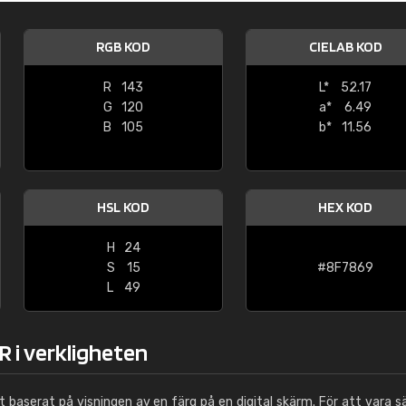
Leinster Home and
Windows
RGB KOD
CIELAB KOD
"Great product and speedy delivery
R
143
L*
52.17
G
120
a*
6.49
B
105
b*
11.56
HSL KOD
HEX KOD
H
24
S
15
#8F7869
L
49
 i verkligheten
ut baserat på visningen av en färg på en digital skärm. För att vara s