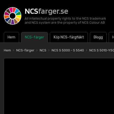
NCS
farger.se
All intellectual property rights to the NCS trademark
and NCS system are the property of NCS Colour AB
Hem
NCS-färger
Köp NCS-färgfläkt
Blogg
Hem
NCS-färger
NCS
NCS S 5000 - S 5540
NCS S 5010-Y5