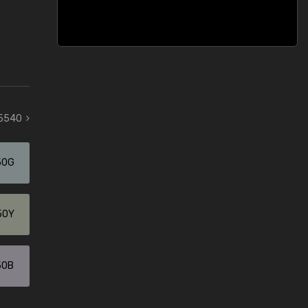
 5540
50G
50Y
50B