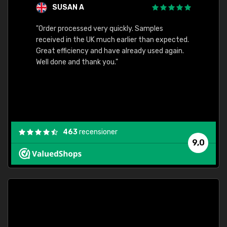
SUSAN A
"Order processed very quickly. Samples
"Sent 
received in the UK much earlier than expected.
Great efficiency and have already used again.
Well done and thank you."
463
recensioner
9,0