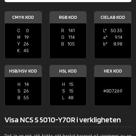
CMYK KOD
RGB KOD
CIELAB KOD
C
0
R
141
L*
50.35
M
19
G
114
a*
9.14
Y
26
B
105
b*
8.98
K
45
HSB/HSV KOD
HSL KOD
HEX KOD
H
14
H
15
S
26
S
15
#8D7269
B
55
L
48
Visa NCS S 5010-Y70R i verkligheten