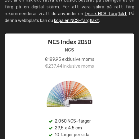
Det är en risk att fatta ett beslut baserat på visningen av en
färg på en digital skärm. För att vara säkra på rätt färg
rekommenderar vi att du använder en
fysisk NCS-färgfläkt
. På
denna webbplats kan du
köpa en NCS-färgfläkt
.
NCS Index 2050
NCS
€
189,95
exklusive moms
€
237,44
inklusive moms
2.050 NCS-färger
29,5 x 4,5 cm
10 färger per sida