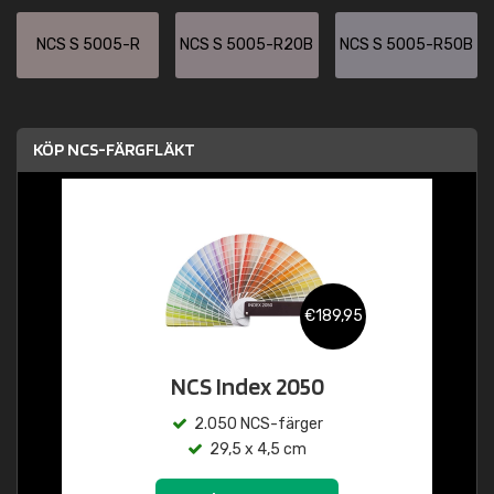
NCS S 5005-R
NCS S 5005-R20B
NCS S 5005-R50B
KÖP NCS-FÄRGFLÄKT
€189,95
NCS Index 2050
2.050 NCS-färger
29,5 x 4,5 cm