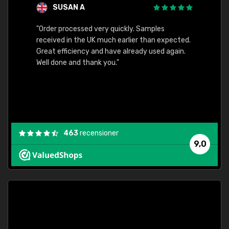
SUSAN A
"Order processed very quickly. Samples
"Sent 
received in the UK much earlier than expected.
Great efficiency and have already used again.
Well done and thank you."
463
recensioner
9,0