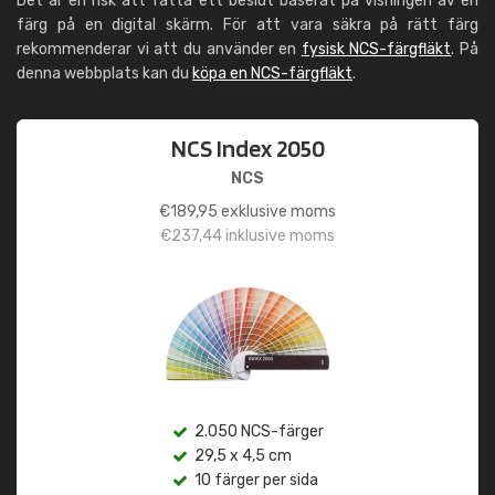
Det är en risk att fatta ett beslut baserat på visningen av en
färg på en digital skärm. För att vara säkra på rätt färg
rekommenderar vi att du använder en
fysisk NCS-färgfläkt
. På
denna webbplats kan du
köpa en NCS-färgfläkt
.
NCS Index 2050
NCS
€
189,95
exklusive moms
€
237,44
inklusive moms
2.050 NCS-färger
29,5 x 4,5 cm
10 färger per sida