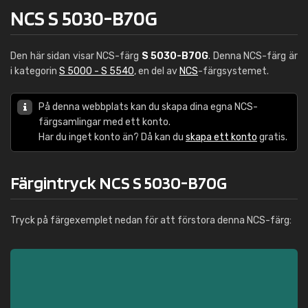
NCS S 5030-B70G
Den här sidan visar NCS-färg
S 5030-B70G
. Denna NCS-färg är
i kategorin
S 5000 - S 5540
, en del av
NCS
-färgsystemet.
På denna webbplats kan du skapa dina egna NCS-
färgsamlingar med ett konto.
Har du inget konto än? Då kan du
skapa ett konto
gratis.
Färgintryck NCS S 5030-B70G
Tryck på färgexemplet nedan för att förstora denna NCS-färg: