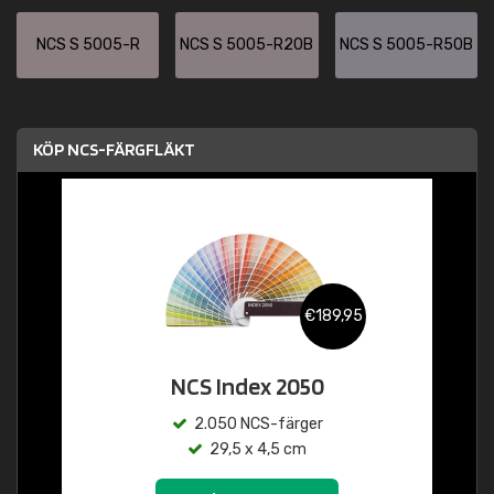
NCS S 5005-R
NCS S 5005-R20B
NCS S 5005-R50B
KÖP NCS-FÄRGFLÄKT
€189,95
NCS Index 2050
2.050 NCS-färger
29,5 x 4,5 cm