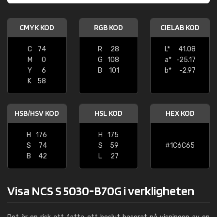
CMYK KOD
RGB KOD
CIELAB KOD
C
74
R
28
L*
41.08
M
0
G
108
a*
-25.17
Y
6
B
101
b*
-2.97
K
58
HSB/HSV KOD
HSL KOD
HEX KOD
H
176
H
175
S
74
S
59
#1C6C65
B
42
L
27
Visa NCS S 5030-B70G i verkligheten