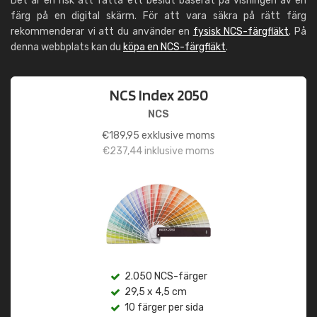
Det är en risk att fatta ett beslut baserat på visningen av en
färg på en digital skärm. För att vara säkra på rätt färg
rekommenderar vi att du använder en
fysisk NCS-färgfläkt
. På
denna webbplats kan du
köpa en NCS-färgfläkt
.
NCS Index 2050
NCS
€
189,95
exklusive moms
€
237,44
inklusive moms
2.050 NCS-färger
29,5 x 4,5 cm
10 färger per sida