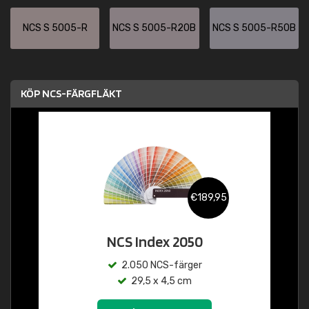
NCS S 5005-R
NCS S 5005-R20B
NCS S 5005-R50B
KÖP NCS-FÄRGFLÄKT
€189,95
NCS Index 2050
2.050 NCS-färger
29,5 x 4,5 cm