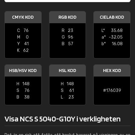
CMYK KOD
RGB KOD
CIELAB KOD
C
76
R
23
L*
35.68
M
0
G
96
a*
-32.05
Y
41
B
57
b*
16.08
K
62
HSB/HSV KOD
HSL KOD
HEX KOD
H
148
H
148
S
76
S
61
#176039
B
38
L
23
Visa NCS S 5040-G10Y i verkligheten