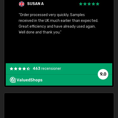
SUSAN A
"Order processed very quickly. Samples
"Sent 
received in the UK much earlier than expected.
Great efficiency and have already used again.
Well done and thank you."
463
recensioner
9,0