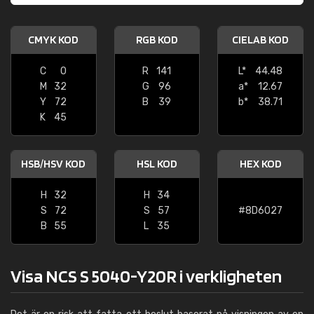
CMYK KOD
RGB KOD
CIELAB KOD
C
0
R
141
L*
44.48
M
32
G
96
a*
12.67
Y
72
B
39
b*
38.71
K
45
HSB/HSV KOD
HSL KOD
HEX KOD
H
32
H
34
S
72
S
57
#8D6027
B
55
L
35
Visa NCS S 5040-Y20R i verkligheten