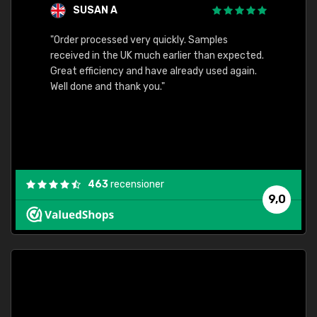
SUSAN A
"Order processed very quickly. Samples
"Sent 
received in the UK much earlier than expected.
Great efficiency and have already used again.
Well done and thank you."
463
recensioner
9,0