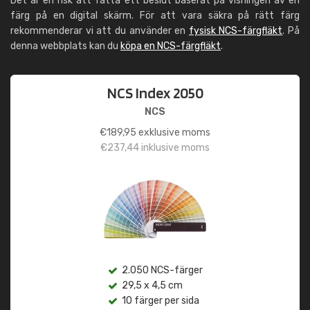
Det är en risk att fatta ett beslut baserat på visningen av en
färg på en digital skärm. För att vara säkra på rätt färg
rekommenderar vi att du använder en
fysisk NCS-färgfläkt
. På
denna webbplats kan du
köpa en NCS-färgfläkt
.
NCS Index 2050
NCS
€
189,95
exklusive moms
€
237,44
inklusive moms
2.050 NCS-färger
29,5 x 4,5 cm
10 färger per sida