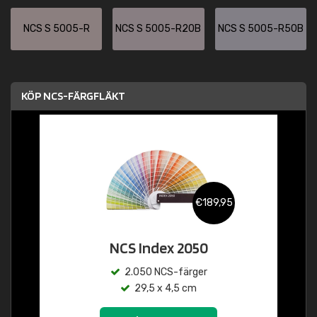
NCS S 5005-R
NCS S 5005-R20B
NCS S 5005-R50B
KÖP NCS-FÄRGFLÄKT
€189,95
NCS Index 2050
2.050 NCS-färger
29,5 x 4,5 cm