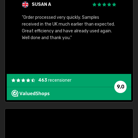
SUSAN A
"Order processed very quickly. Samples
"Sent 
received in the UK much earlier than expected.
Great efficiency and have already used again.
Well done and thank you."
463
recensioner
9,0