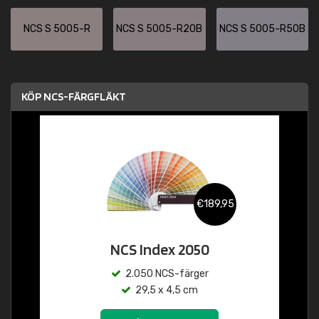
NCS S 5005-R
NCS S 5005-R20B
NCS S 5005-R50B
KÖP NCS-FÄRGFLÄKT
€189,95
NCS Index 2050
2.050 NCS-färger
29,5 x 4,5 cm