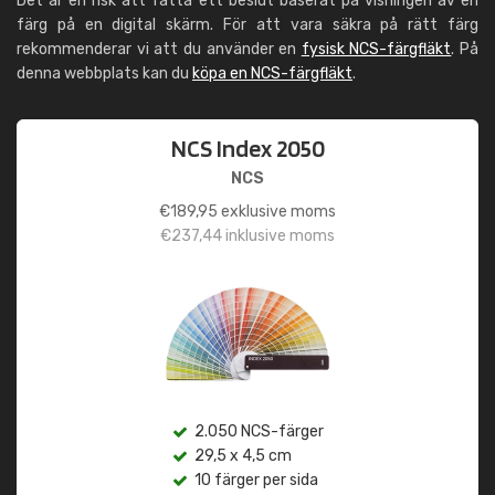
Det är en risk att fatta ett beslut baserat på visningen av en
färg på en digital skärm. För att vara säkra på rätt färg
rekommenderar vi att du använder en
fysisk NCS-färgfläkt
. På
denna webbplats kan du
köpa en NCS-färgfläkt
.
NCS Index 2050
NCS
€
189,95
exklusive moms
€
237,44
inklusive moms
2.050 NCS-färger
29,5 x 4,5 cm
10 färger per sida