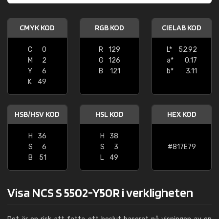
CMYK KOD
RGB KOD
CIELAB KOD
C
0
R
129
L*
52.92
M
2
G
126
a*
0.17
Y
6
B
121
b*
3.11
K
49
HSB/HSV KOD
HSL KOD
HEX KOD
H
36
H
38
S
6
S
3
#817E79
B
51
L
49
Visa NCS S 5502-Y50R i verkligheten