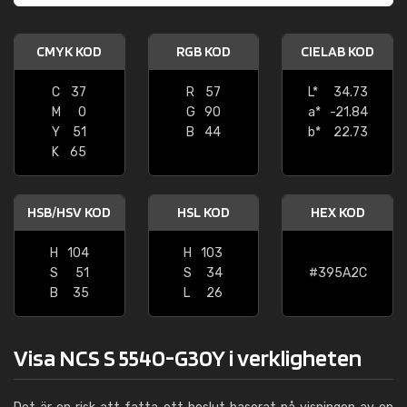
CMYK KOD
RGB KOD
CIELAB KOD
C
37
R
57
L*
34.73
M
0
G
90
a*
-21.84
Y
51
B
44
b*
22.73
K
65
HSB/HSV KOD
HSL KOD
HEX KOD
H
104
H
103
S
51
S
34
#395A2C
B
35
L
26
Visa NCS S 5540-G30Y i verkligheten