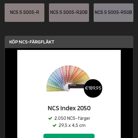
NCS S 5005-R
NCS S 5005-R20B
NCS S 5005-R50B
KÖP NCS-FÄRGFLÄKT
€189,95
NCS Index 2050
2.050 NCS-färger
29,5 x 4,5 cm