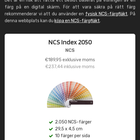
Det är en risk att fatta ett beslut baserat på visningen av en
färg på en digital skärm. För att vara säkra på rätt färg
rekommenderar vi att du använder en
fysisk NCS-färgfläkt
. På
denna webbplats kan du
köpa en NCS-färgfläkt
.
NCS Index 2050
NCS
€
189,95
exklusive moms
€
237,44
inklusive moms
2.050 NCS-färger
29,5 x 4,5 cm
10 färger per sida