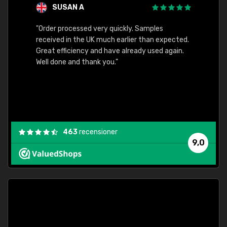
SUSAN A
"Order processed very quickly. Samples
"Sent 
received in the UK much earlier than expected.
Great efficiency and have already used again.
Well done and thank you."
463
recensioner
9,0