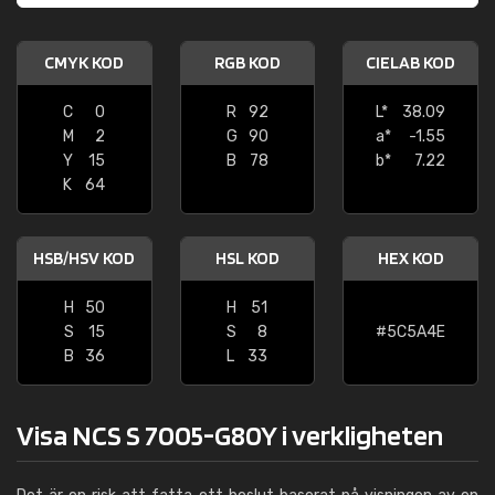
CMYK KOD
RGB KOD
CIELAB KOD
C
0
R
92
L*
38.09
M
2
G
90
a*
-1.55
Y
15
B
78
b*
7.22
K
64
HSB/HSV KOD
HSL KOD
HEX KOD
H
50
H
51
S
15
S
8
#5C5A4E
B
36
L
33
Visa NCS S 7005-G80Y i verkligheten