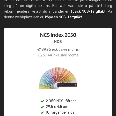
Det är en risk att fatta ett beslut baserat på visningen av en
färg på en digital skärm. För att vara säkra på rätt färg
rekommenderar vi att du använder en
fysisk NCS-färgfläkt
. På
denna webbplats kan du
köpa en NCS-färgfläkt
.
NCS Index 2050
NCS
€
189,95
exklusive moms
€
237,44
inklusive moms
2.050 NCS-färger
29,5 x 4,5 cm
10 färger per sida