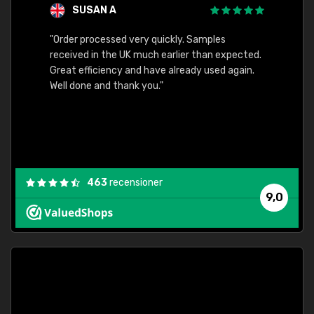
SUSAN A
"Order processed very quickly. Samples
"Sent 
received in the UK much earlier than expected.
Great efficiency and have already used again.
Well done and thank you."
463
recensioner
9,0