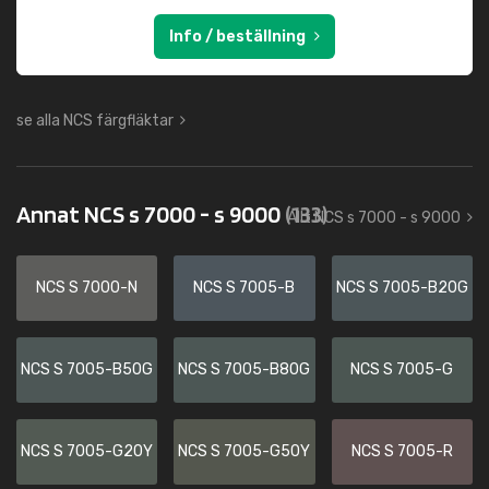
Info / beställning
se alla NCS färgfläktar
Annat NCS s 7000 - s 9000
(133)
Allt NCS s 7000 - s 9000
NCS S 7000-N
NCS S 7005-B
NCS S 7005-B20G
NCS S 7005-B50G
NCS S 7005-B80G
NCS S 7005-G
NCS S 7005-G20Y
NCS S 7005-G50Y
NCS S 7005-R