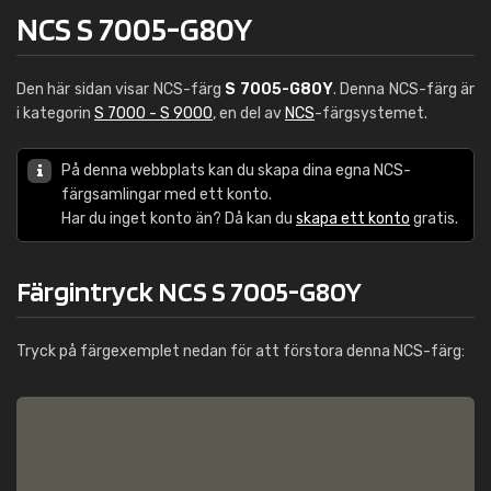
NCS S 7005-G80Y
Den här sidan visar NCS-färg
S 7005-G80Y
. Denna NCS-färg är
i kategorin
S 7000 - S 9000
, en del av
NCS
-färgsystemet.
På denna webbplats kan du skapa dina egna NCS-
färgsamlingar med ett konto.
Har du inget konto än? Då kan du
skapa ett konto
gratis.
Färgintryck NCS S 7005-G80Y
Tryck på färgexemplet nedan för att förstora denna NCS-färg: