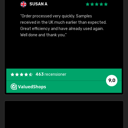
SUSAN A
"Order processed very quickly. Samples
"Sent 
received in the UK much earlier than expected.
Great efficiency and have already used again.
Well done and thank you."
463
recensioner
9,0