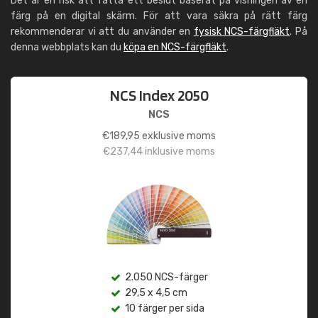
Det är en risk att fatta ett beslut baserat på visningen av en
färg på en digital skärm. För att vara säkra på rätt färg
rekommenderar vi att du använder en
fysisk NCS-färgfläkt
. På
denna webbplats kan du
köpa en NCS-färgfläkt
.
NCS Index 2050
NCS
€
189,95
exklusive moms
€
237,44
inklusive moms
2.050 NCS-färger
29,5 x 4,5 cm
10 färger per sida