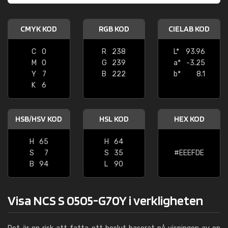
CMYK KOD
RGB KOD
CIELAB KOD
C
0
R
238
L*
93.96
M
0
G
239
a*
-3.25
Y
7
B
222
b*
8.1
K
6
HSB/HSV KOD
HSL KOD
HEX KOD
H
65
H
64
S
7
S
35
#EEEFDE
B
94
L
90
Visa NCS S 0505-G70Y i verkligheten