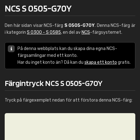
NCS S 0505-G70Y
Den här sidan visar NCS-färg
S 0505-G70Y
. Denna NCS-färg är
i kategorin
S 0300 - S 0585
, en del av
NCS
-färgsystemet.
På denna webbplats kan du skapa dina egna NCS-
färgsamlingar med ett konto.
Har du inget konto än? Då kan du
skapa ett konto
gratis.
Färgintryck NCS S 0505-G70Y
Tryck på färgexemplet nedan för att förstora denna NCS-färg: